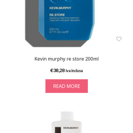
Kevin murphy re store 200ml
€
38,28
iva inclusa
READ MORE