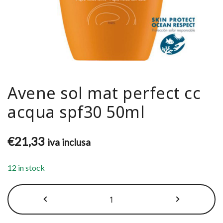
Avene sol mat perfect cc
acqua spf30 50ml
€
21,33
iva inclusa
12 in stock
Avene
sol
mat