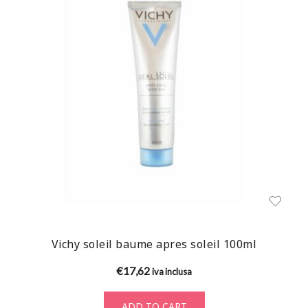
Vichy soleil baume apres soleil 100ml
€
17,62
iva inclusa
ADD TO CART