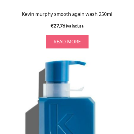
Kevin murphy smooth again wash 250ml
€
27,76
iva inclusa
READ MORE