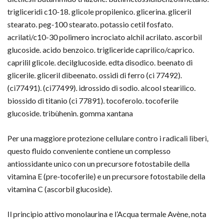
trigliceridi c10-18. glicole propilenico. glicerina. gliceril
stearato. peg-100 stearato. potassio cetil fosfato.
acrilati/c10-30 polimero incrociato alchil acrilato. ascorbil
glucoside. acido benzoico. trigliceride caprilico/caprico.
caprilil glicole. decilglucoside. edta disodico. beenato di
glicerile. gliceril dibeenato. ossidi di ferro (ci 77492).
(ci77491). (ci77499). idrossido di sodio. alcool stearilico.
biossido di titanio (ci 77891). tocoferolo. tocoferile
glucoside. tribùhenin. gomma xantana
Per una maggiore protezione cellulare contro i radicali liberi,
questo fluido conveniente contiene un complesso
antiossidante unico con un precursore fotostabile della
vitamina E (pre-tocoferile) e un precursore fotostabile della
vitamina C (ascorbil glucoside).
Il principio attivo monolaurina e l’Acqua termale Avène, nota