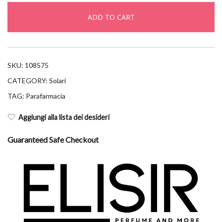
perfect
ADD TO CART
cc
acqua
spf30
50ml
SKU:
108575
quantity
CATEGORY:
Solari
TAG:
Parafarmacia
Aggiungi alla lista dei desideri
Guaranteed Safe Checkout