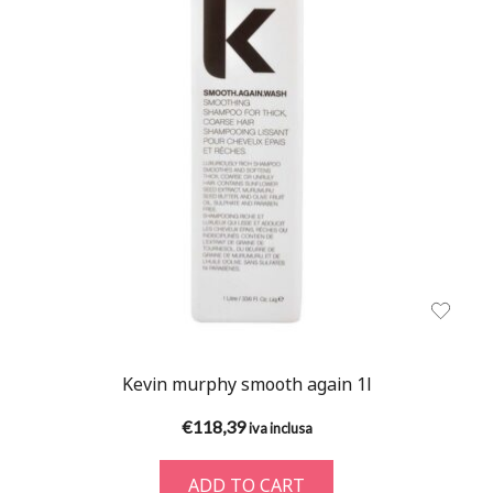
Kevin murphy smooth again 1l
€
118,39
iva inclusa
ADD TO CART