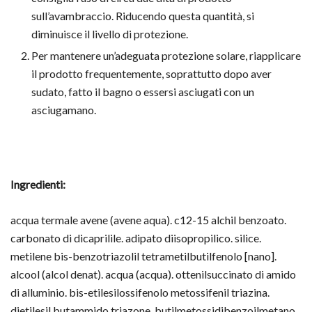
sull’avambraccio. Riducendo questa quantità, si
diminuisce il livello di protezione.
Per mantenere un’adeguata protezione solare, riapplicare
il prodotto frequentemente, soprattutto dopo aver
sudato, fatto il bagno o essersi asciugati con un
asciugamano.
Ingredienti:
acqua termale avene (avene aqua). c12-15 alchil benzoato.
carbonato di dicaprilile. adipato diisopropilico. silice.
metilene bis-benzotriazolil tetrametilbutilfenolo [nano].
alcool (alcol denat). acqua (acqua). ottenilsuccinato di amido
di alluminio. bis-etilesilossifenolo metossifenil triazina.
dietilesil butammido triazone. butilmetossidibenzoilmetano.