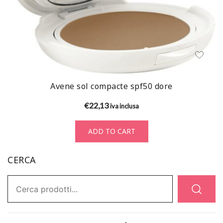
Avene sol compacte spf50 dore
€
22,13
iva inclusa
ADD TO CART
CERCA
Ricerca: