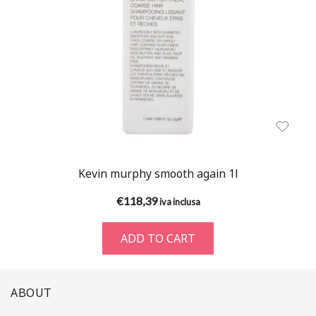
Kevin murphy smooth again 1l
€
118,39
iva inclusa
ADD TO CART
ABOUT