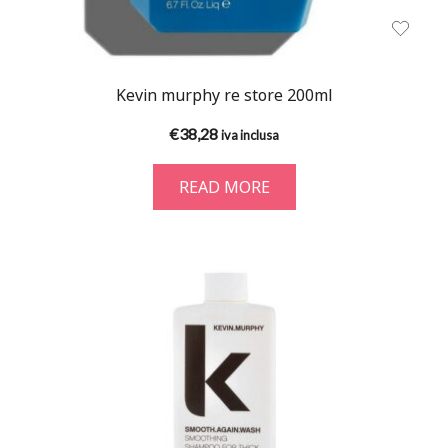
Kevin murphy re store 200ml
€
38,28
iva inclusa
READ MORE