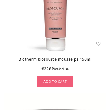
Biotherm biosource mousse ps 150ml
€
22,89
iva inclusa
ADD TO CART