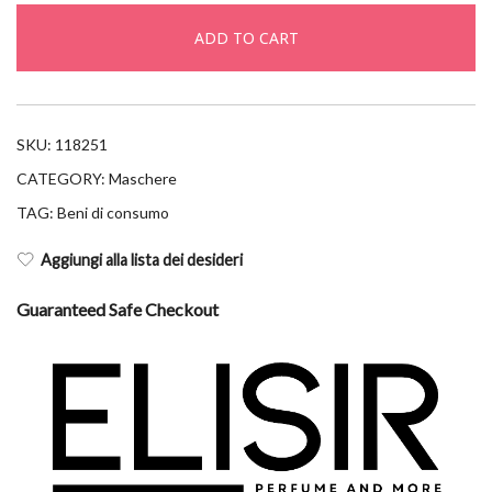
bianca
ADD TO CART
100ml
quantity
SKU:
118251
CATEGORY:
Maschere
TAG:
Beni di consumo
Aggiungi alla lista dei desideri
Guaranteed Safe Checkout