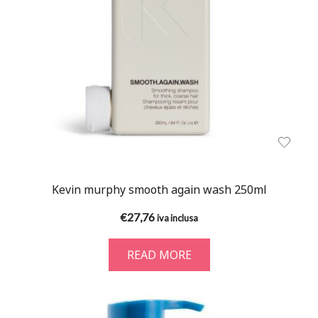
Kevin murphy smooth again wash 250ml
€
27,76
iva inclusa
READ MORE