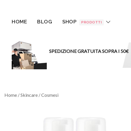
Vai
al
contenuto
HOME
BLOG
SHOP
PRODOTTI
SPEDIZIONE GRATUITA SOPRA I 50€
Home
/
Skincare
/
Cosmesi