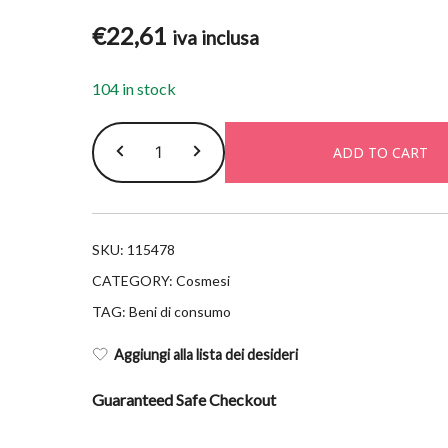
€
22,61
iva inclusa
104 in stock
Caudalie
ADD TO CART
vinoclean
mousse
2x150ml
quantity
SKU:
115478
CATEGORY:
Cosmesi
TAG:
Beni di consumo
Aggiungi alla lista dei desideri
Guaranteed Safe Checkout