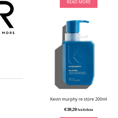
READ MORE
Kevin murphy re store 200ml
€
38,28
iva inclusa