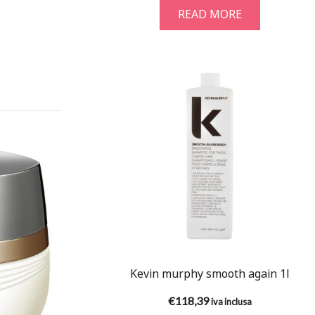
READ MORE
Kevin murphy smooth again 1l
€
118,39
iva inclusa