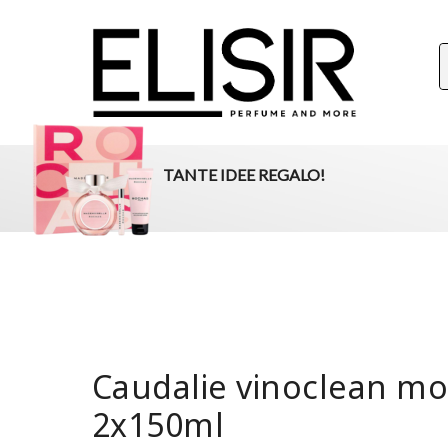
ELISIR
La tua destinazione per il beauty, i profumi e la parafar
TANTE IDEE REGALO!
Caudalie vinoclean m
2x150ml