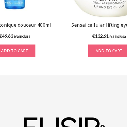
tonique douceur 400ml
Sensai cellular lifting e
€
49,63
€
132,61
iva inclusa
iva inclusa
ADD TO CART
ADD TO CART