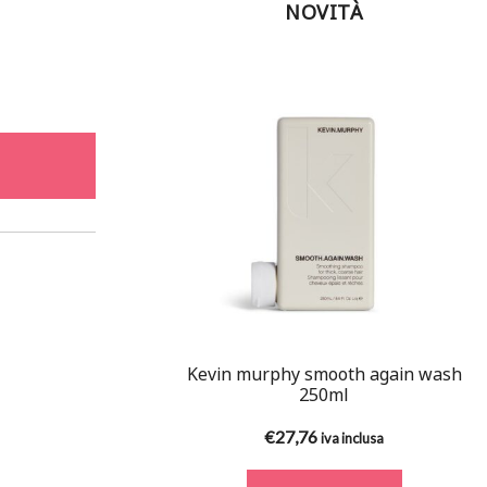
NOVITÀ
Kevin murphy smooth again wash
250ml
€
27,76
iva inclusa