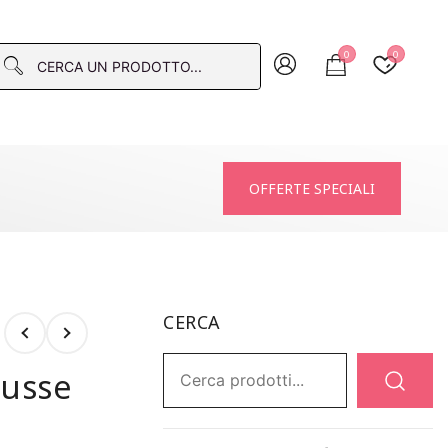
0
0
macia
OFFERTE SPECIALI
CERCA
Ricerca:
ousse