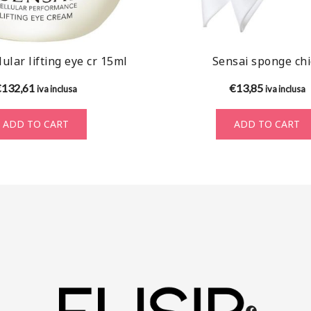
lular lifting eye cr 15ml
Sensai sponge chi
€
132,61
€
13,85
iva inclusa
iva inclusa
ADD TO CART
ADD TO CART