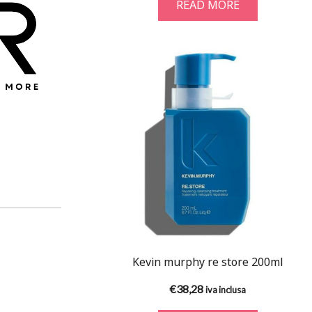
READ MORE
Kevin murphy re store 200ml
€
38,28
iva inclusa