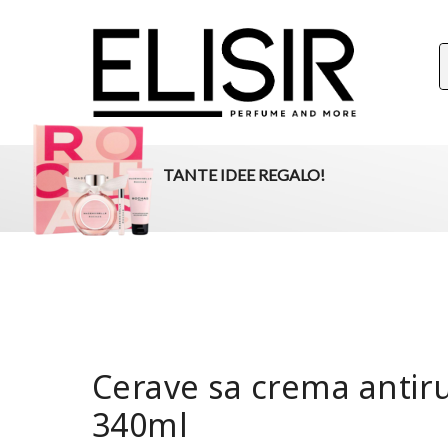
ELISIR
La tua destinazione per il beauty, i profumi e la parafar
TANTE IDEE REGALO!
Cerave sa crema anti
340ml