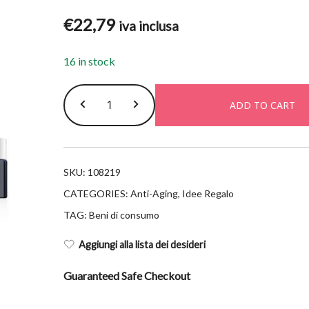
€
22,79
iva inclusa
16 in stock
Cerave
ADD TO CART
sa
crema
antirughe
340ml
SKU:
108219
quantity
CATEGORIES:
Anti-Aging
,
Idee Regalo
TAG:
Beni di consumo
Aggiungi alla lista dei desideri
Guaranteed Safe Checkout