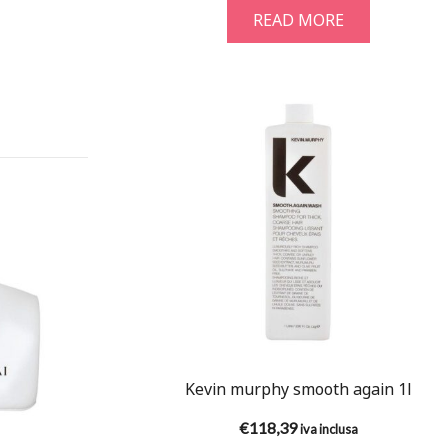
READ MORE
Kevin murphy smooth again 1l
€
118,39
iva inclusa