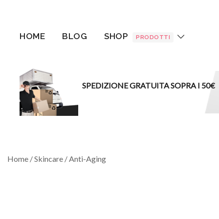
Vai
al
contenuto
HOME
BLOG
SHOP
PRODOTTI
SPEDIZIONE GRATUITA SOPRA I 50€
Home
/
Skincare
/
Anti-Aging