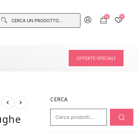
0
0
macia
OFFERTE SPECIALI
CERCA
Ricerca:
rughe