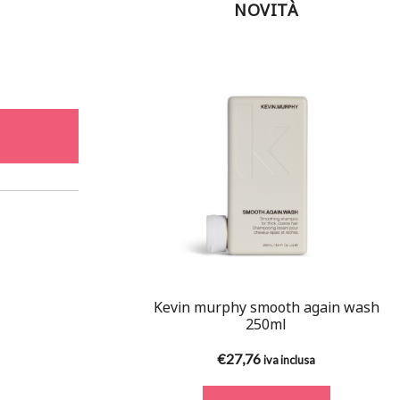
NOVITÀ
Kevin murphy smooth again wash
250ml
€
27,76
iva inclusa