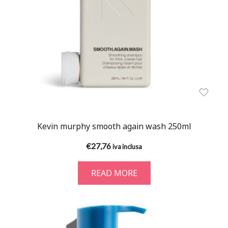
Kevin murphy smooth again wash 250ml
€
27,76
iva inclusa
READ MORE