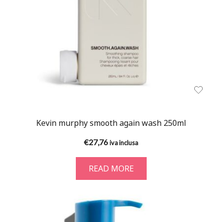
Kevin murphy smooth again wash 250ml
€
27,76
iva inclusa
READ MORE