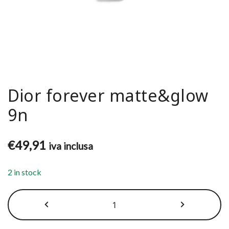
Dior forever matte&glow
9n
€
49,91
iva inclusa
2 in stock
Dior
forever
matte&glow