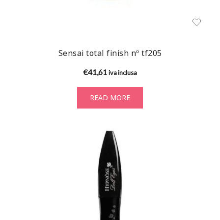
Sensai total finish nº tf205
€
41,61
iva inclusa
READ MORE