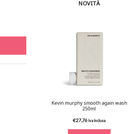
NOVITÀ
Kevin murphy smooth again wash
250ml
€
27,76
iva inclusa