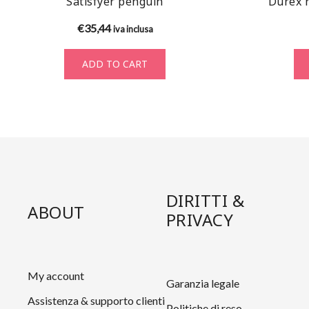
Satisfyer penguin
Durex n
€
35,44
iva inclusa
ADD TO CART
DIRITTI &
ABOUT
PRIVACY
My account
Garanzia legale
Assistenza & supporto clienti
Politiche di reso