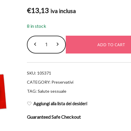
€
13,13
iva inclusa
8 in stock
Durex
ADD TO CART
sensitive
contact
total
12
SKU:
105371
unità
CATEGORY:
Preservativi
quantity
TAG:
Salute sessuale
Aggiungi alla lista dei desideri
Guaranteed Safe Checkout