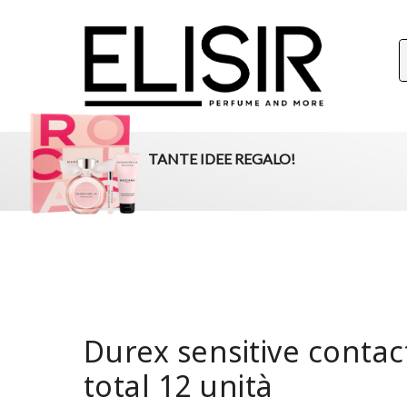
ELISIR
La tua destinazione per il beauty, i profumi e la parafar
TANTE IDEE REGALO!
Durex sensitive contac
total 12 unità