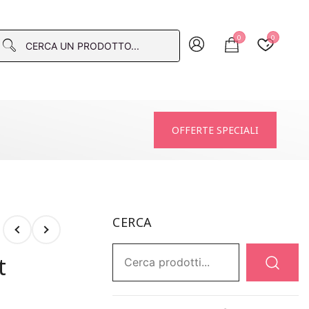
0
0
macia
OFFERTE SPECIALI
CERCA
Ricerca:
t