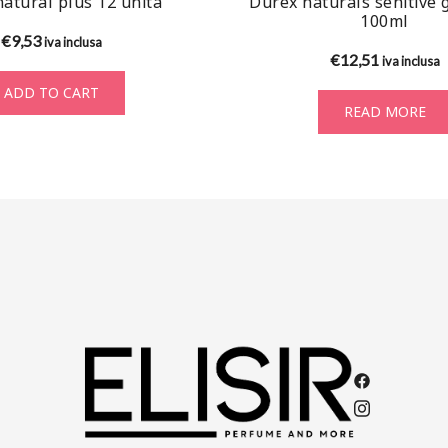
atural plus 12 unità
Durex naturals senitive 
100ml
€
9,53
iva inclusa
€
12,51
iva inclusa
ADD TO CART
READ MORE