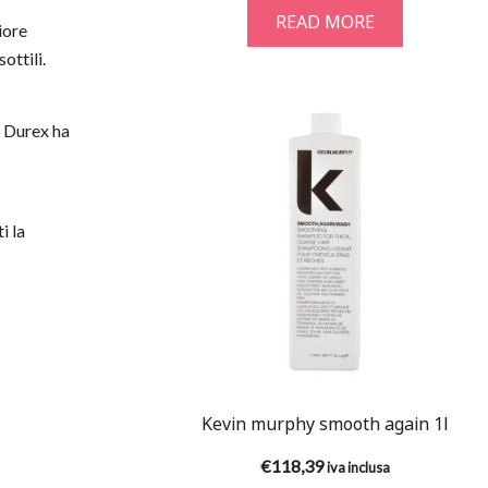
READ MORE
iore
ottili.
, Durex ha
i la
Kevin murphy smooth again 1l
€
118,39
iva inclusa