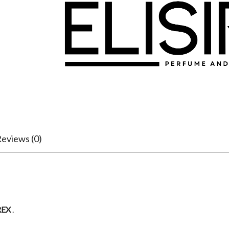
eviews (0)
EX
.