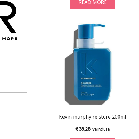
READ MORE
Kevin murphy re store 200ml
€
38,28
iva inclusa