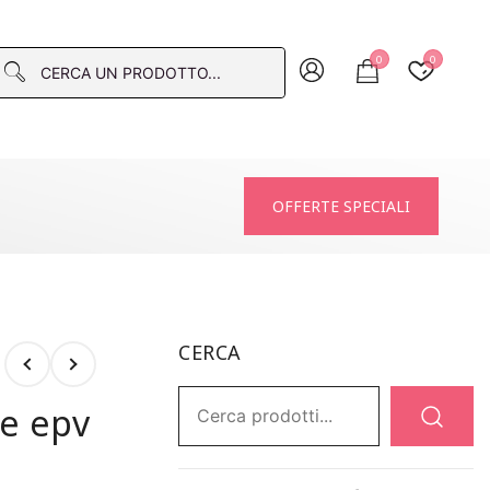
0
0
macia
OFFERTE SPECIALI
CERCA
Ricerca:
te epv