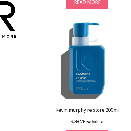
READ MORE
Kevin murphy re store 200ml
€
38,28
iva inclusa