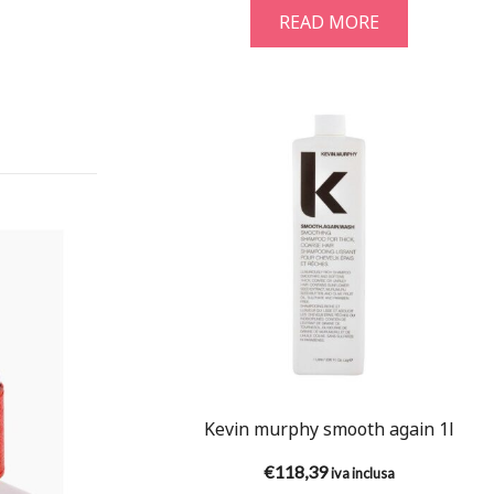
READ MORE
Kevin murphy smooth again 1l
€
118,39
iva inclusa