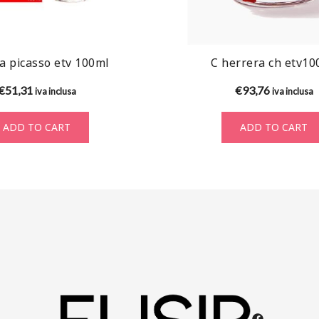
a picasso etv 100ml
C herrera ch etv10
€
51,31
€
93,76
iva inclusa
iva inclusa
ADD TO CART
ADD TO CART