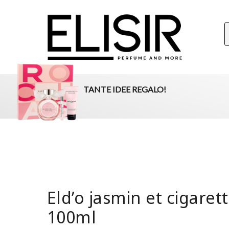
ELISIR
La tua destinazione per il beauty, i profumi e la parafar
TANTE IDEE REGALO!
Eld’o jasmin et cigaret
100ml