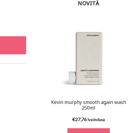
NOVITÀ
Kevin murphy smooth again wash
250ml
€
27,76
iva inclusa