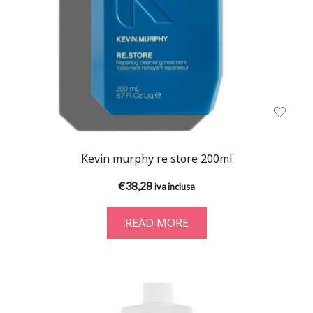
Kevin murphy re store 200ml
€
38,28
iva inclusa
READ MORE