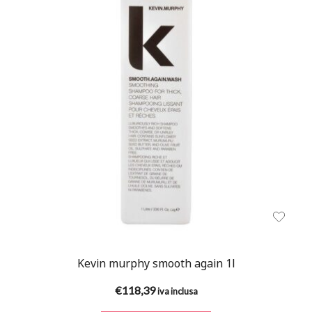
Kevin murphy smooth again 1l
€
118,39
iva inclusa