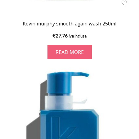
Kevin murphy smooth again wash 250ml
€
27,76
iva inclusa
READ MORE