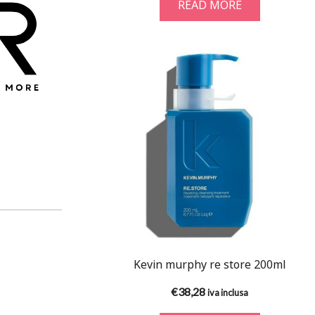
READ MORE
Kevin murphy re store 200ml
€
38,28
iva inclusa