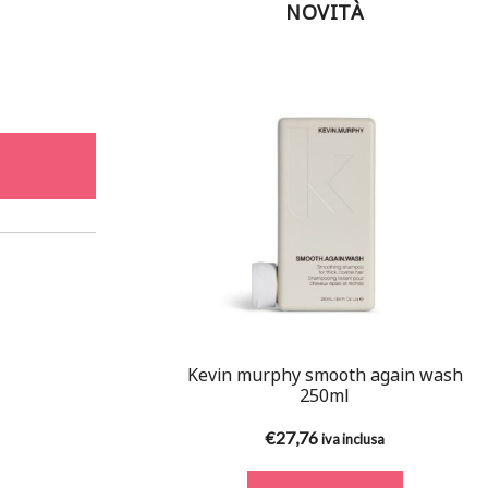
NOVITÀ
Kevin murphy smooth again wash
250ml
€
27,76
iva inclusa