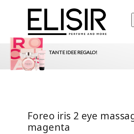
ELISIR
La tua destinazione per il beauty, i profumi e la parafar
TANTE IDEE REGALO!
Foreo iris 2 eye massa
magenta