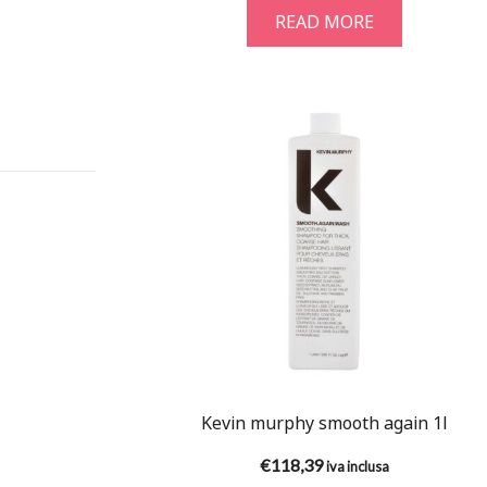
READ MORE
Kevin murphy smooth again 1l
€
118,39
iva inclusa