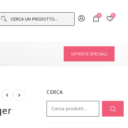
0
0
macia
OFFERTE SPECIALI
CERCA
Ricerca:
ger