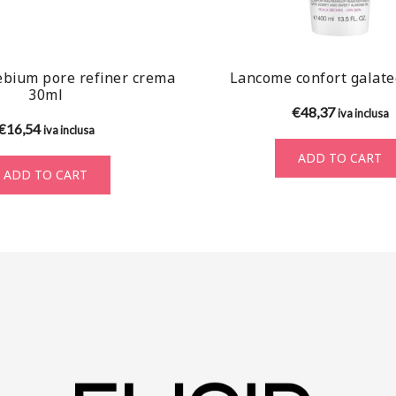
bium pore refiner crema
Lancome confort galat
30ml
€
48,37
iva inclusa
€
16,54
iva inclusa
ADD TO CART
ADD TO CART