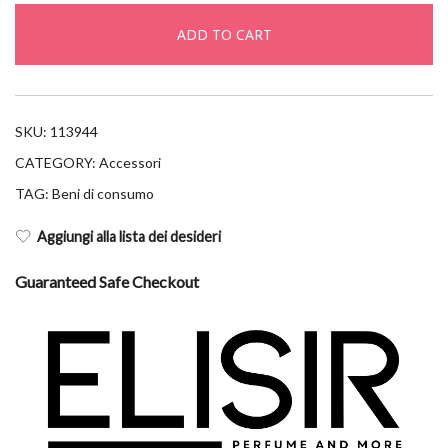
for
ADD TO CART
normal
skin
quantity
SKU:
113944
CATEGORY:
Accessori
TAG:
Beni di consumo
Aggiungi alla lista dei desideri
Guaranteed Safe Checkout