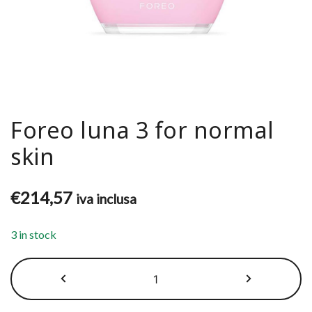
Foreo luna 3 for normal
skin
€
214,57
iva inclusa
3 in stock
Foreo
luna
3