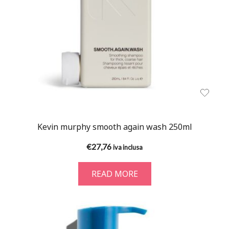
Kevin murphy smooth again wash 250ml
€
27,76
iva inclusa
READ MORE