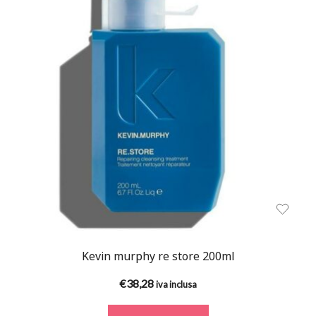
Kevin murphy re store 200ml
€
38,28
iva inclusa