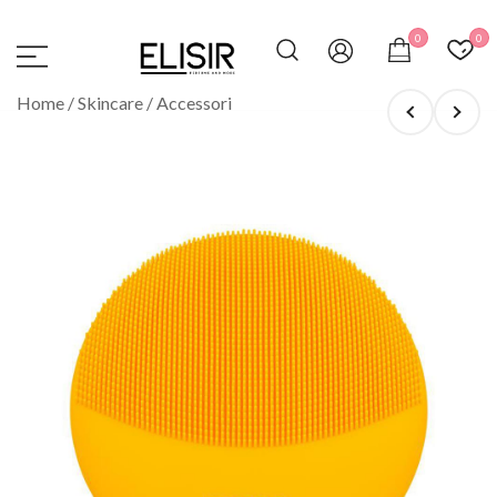
Vai
al
0
0
contenuto
ELISIR
La tua destinazione per il beauty, i profumi e la
Home
/
Skincare
/
Accessori
parafarmacia