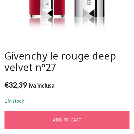
Givenchy le rouge deep
velvet nº27
€
32,39
iva inclusa
1 in stock
ADD TO CART