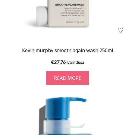
Kevin murphy smooth again wash 250ml
€
27,76
iva inclusa
READ MORE