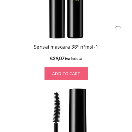
Sensai mascara 38º nºmsl-1
€
29,07
iva inclusa
ADD TO CART