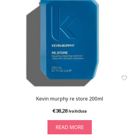
Kevin murphy re store 200ml
€
38,28
iva inclusa
READ MORE