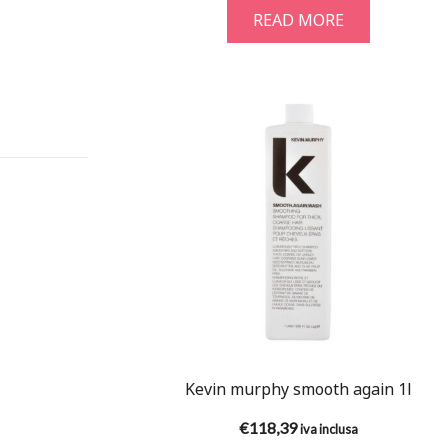
READ MORE
Kevin murphy smooth again 1l
€
118,39
iva inclusa