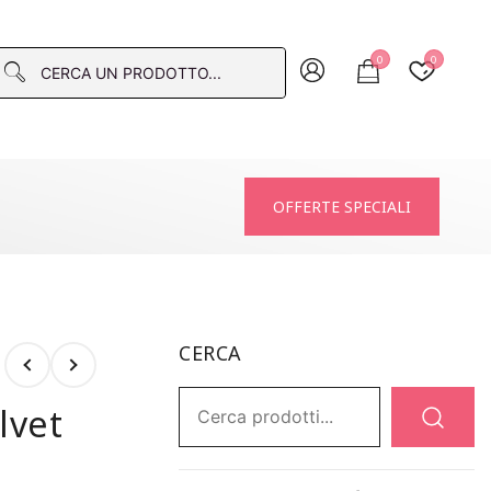
0
0
macia
OFFERTE SPECIALI
CERCA
Ricerca:
lvet