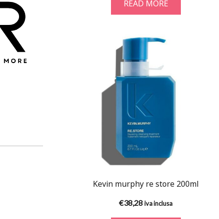
READ MORE
Kevin murphy re store 200ml
€
38,28
iva inclusa