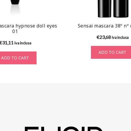
scara hypnose doll eyes
Sensai mascara 38º nº
01
€
23,68
iva inclusa
€
31,11
iva inclusa
ADD TO CART
ADD TO CART