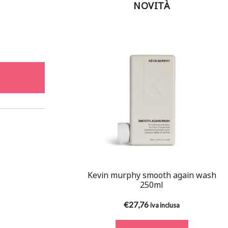
NOVITÀ
Kevin murphy smooth again wash
250ml
€
27,76
iva inclusa