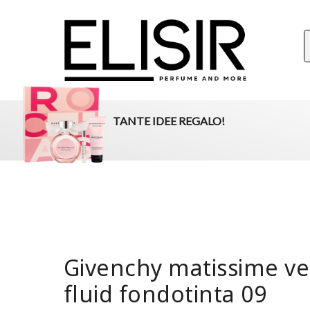
ELISIR
La tua destinazione per il beauty, i profumi e la parafar
TANTE IDEE REGALO!
Givenchy matissime ve
fluid fondotinta 09