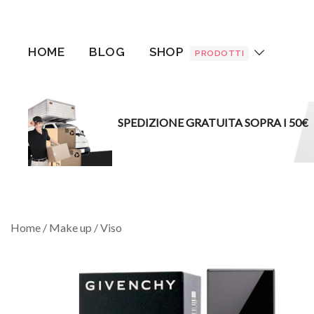
Vai
al
contenuto
HOME
BLOG
SHOP
PRODOTTI
SPEDIZIONE GRATUITA SOPRA I 50€
Home
/
Make up
/
Viso