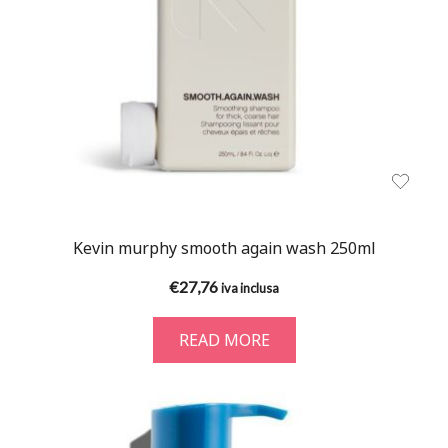
Kevin murphy smooth again wash 250ml
€
27,76
iva inclusa
READ MORE