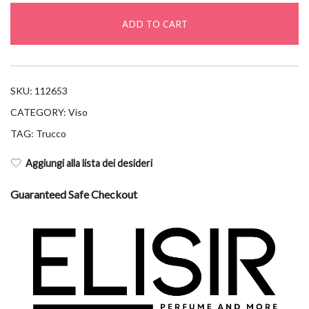
fondotinta
ADD TO CART
30ml
03-
c275
quantity
SKU:
112653
CATEGORY:
Viso
TAG:
Trucco
Aggiungi alla lista dei desideri
Guaranteed Safe Checkout