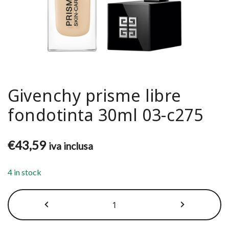
Givenchy prisme libre
fondotinta 30ml 03-c275
€
43,59
iva inclusa
4 in stock
Givenchy
prisme
libre