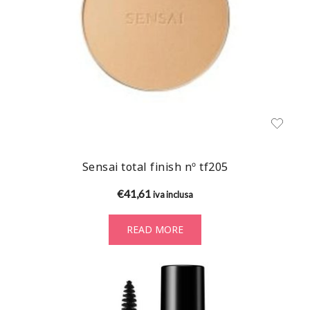
Sensai total finish nº tf205
€
41,61
iva inclusa
READ MORE