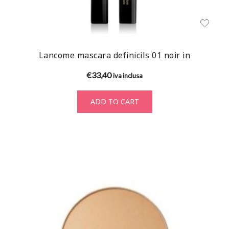
Lancome mascara definicils 01 noir in
€
33,40
iva inclusa
ADD TO CART