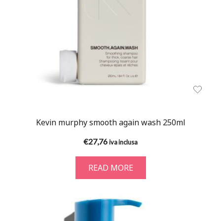
Kevin murphy smooth again wash 250ml
€
27,76
iva inclusa
READ MORE