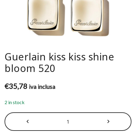
Guerlain kiss kiss shine
bloom 520
€
35,78
iva inclusa
2 in stock
Guerlain
kiss
kiss