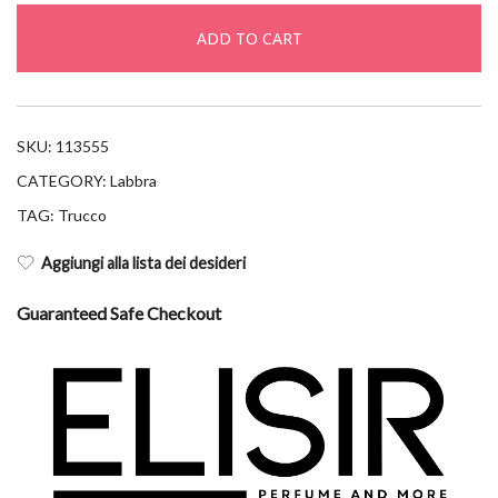
shine
ADD TO CART
bloom
520
quantity
SKU:
113555
CATEGORY:
Labbra
TAG:
Trucco
Aggiungi alla lista dei desideri
Guaranteed Safe Checkout