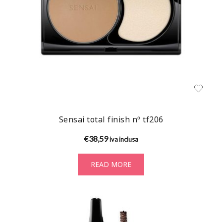
Sensai total finish nº tf206
€
38,59
iva inclusa
READ MORE