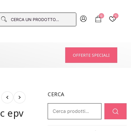
0
0
macia
OFFERTE SPECIALI
CERCA
Ricerca:
ic epv