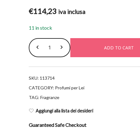
€
114,23
iva inclusa
11 in stock
Guerlain
ADD TO CART
l'instant
magic
epv
75ml
SKU:
113714
quantity
CATEGORY:
Profumi per Lei
TAG:
Fragranze
Aggiungi alla lista dei desideri
Guaranteed Safe Checkout