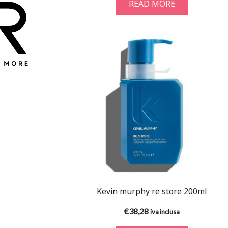
READ MORE
Kevin murphy re store 200ml
€
38,28
iva inclusa