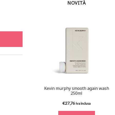
NOVITÀ
Kevin murphy smooth again wash
250ml
€
27,76
iva inclusa