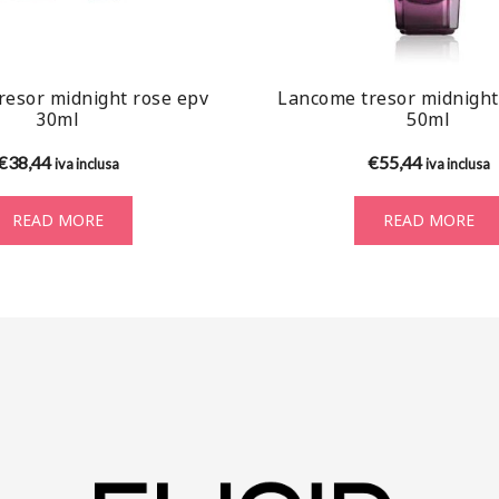
resor midnight rose epv
Lancome tresor midnight
30ml
50ml
€
38,44
€
55,44
iva inclusa
iva inclusa
READ MORE
READ MORE