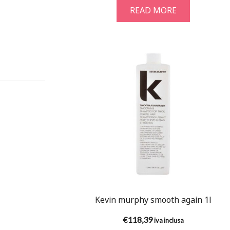
READ MORE
Kevin murphy smooth again 1l
€
118,39
iva inclusa