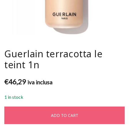
Guerlain terracotta le
teint 1n
€
46,29
iva inclusa
1 in stock
ADD TO CART