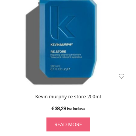
Kevin murphy re store 200ml
€
38,28
iva inclusa
READ MORE