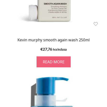
Kevin murphy smooth again wash 250ml
€
27,76
iva inclusa
READ MORE