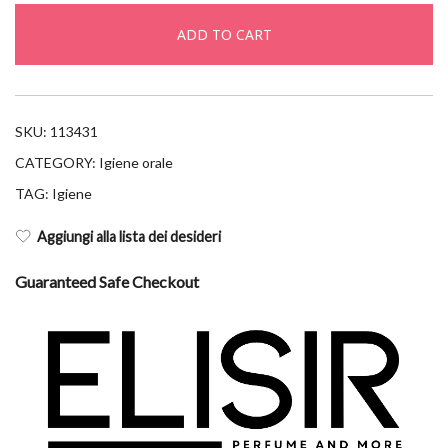
xx-
ADD TO CART
maxi
blister
4u
quantity
SKU:
113431
CATEGORY:
Igiene orale
TAG:
Igiene
Aggiungi alla lista dei desideri
Guaranteed Safe Checkout