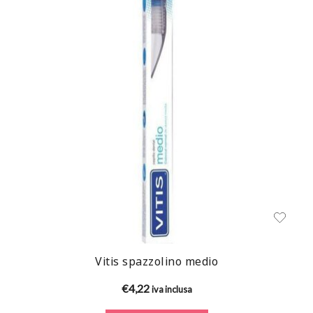
Vitis spazzolino medio
€
4,22
iva inclusa