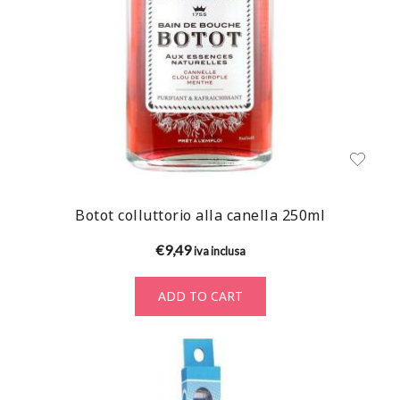
Botot colluttorio alla canella 250ml
€
9,49
iva inclusa
ADD TO CART