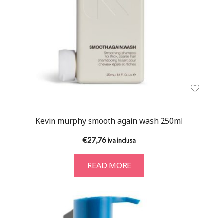
Kevin murphy smooth again wash 250ml
€
27,76
iva inclusa
READ MORE