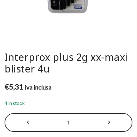
Interprox plus 2g xx-maxi
blister 4u
€
5,31
iva inclusa
4 in stock
Interprox
plus
2g