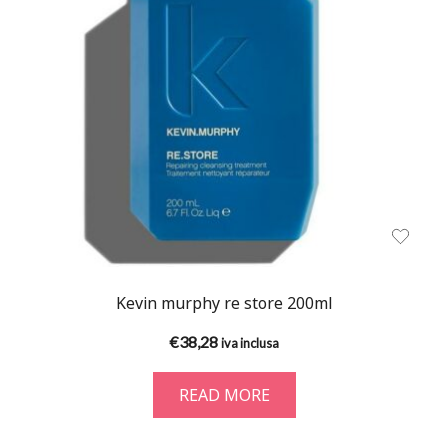
Kevin murphy re store 200ml
€
38,28
iva inclusa
READ MORE