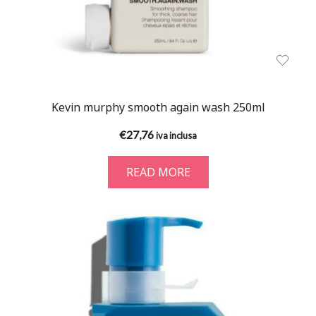
Kevin murphy smooth again wash 250ml
€
27,76
iva inclusa
READ MORE