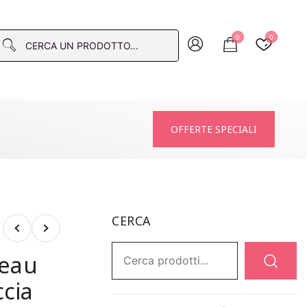
0
0
macia
OFFERTE SPECIALI
CERCA
Ricerca:
 eau
ccia