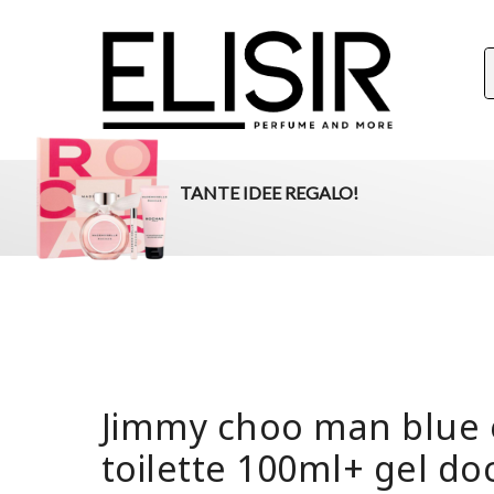
ELISIR
La tua destinazione per il beauty, i profumi e la parafar
TANTE IDEE REGALO!
Jimmy choo man blue
toilette 100ml+ gel do