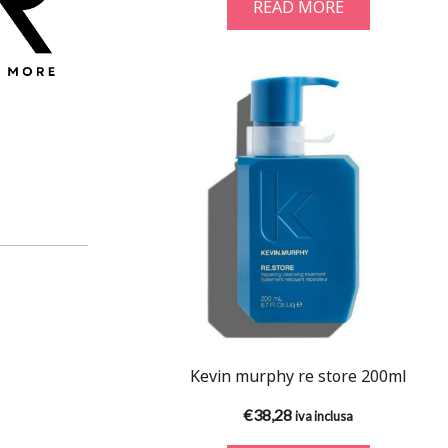
READ MORE
Kevin murphy re store 200ml
€
38,28
iva inclusa