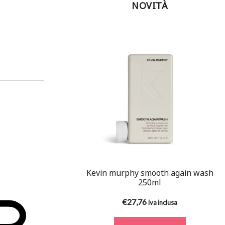
NOVITÀ
Kevin murphy smooth again wash
250ml
€
27,76
iva inclusa