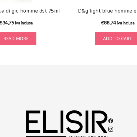
ua di gio homme dst 75ml
D&g light blue homme e
€
34,75
€
88,74
iva inclusa
iva inclusa
READ MORE
ADD TO CART