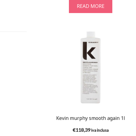
READ MORE
Kevin murphy smooth again 1l
€
118,39
iva inclusa