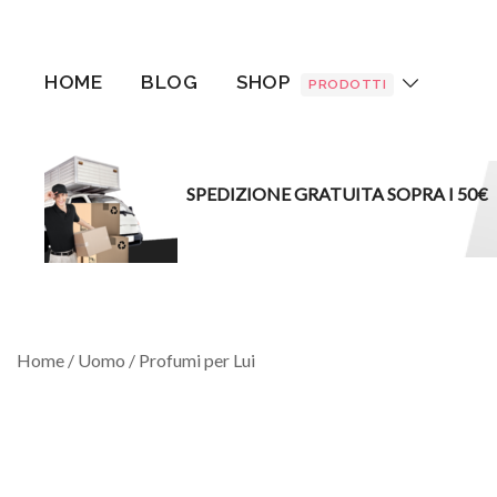
Vai
al
contenuto
HOME
BLOG
SHOP
PRODOTTI
SPEDIZIONE GRATUITA SOPRA I 50€
Home
/
Uomo
/
Profumi per Lui