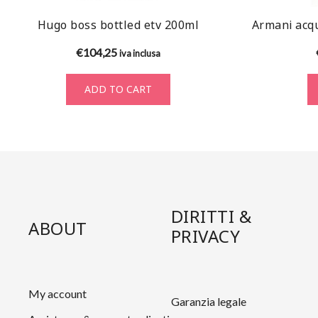
Hugo boss bottled etv 200ml
Armani acq
€
104,25
iva inclusa
ADD TO CART
DIRITTI &
ABOUT
PRIVACY
My account
Garanzia legale