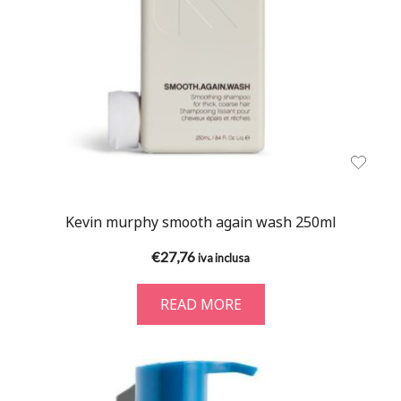
Kevin murphy smooth again wash 250ml
€
27,76
iva inclusa
READ MORE