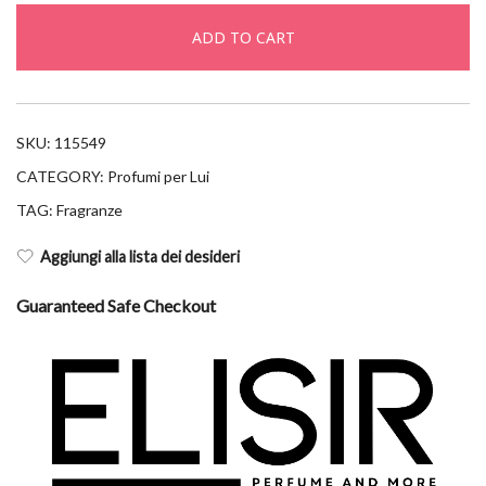
etv
ADD TO CART
110ml
quantity
SKU:
115549
CATEGORY:
Profumi per Lui
TAG:
Fragranze
Aggiungi alla lista dei desideri
Guaranteed Safe Checkout