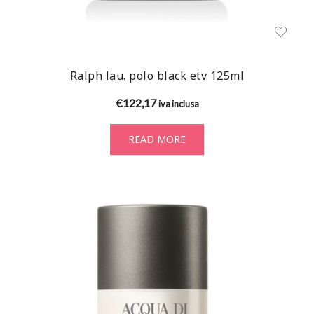
Ralph lau. polo black etv 125ml
€
122,17
iva inclusa
READ MORE