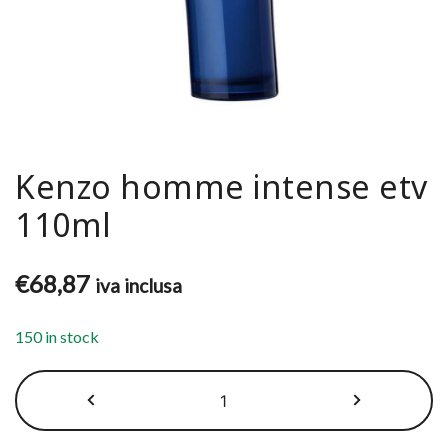
Kenzo homme intense etv
110ml
€
68,87
iva inclusa
150 in stock
Kenzo
homme
intense