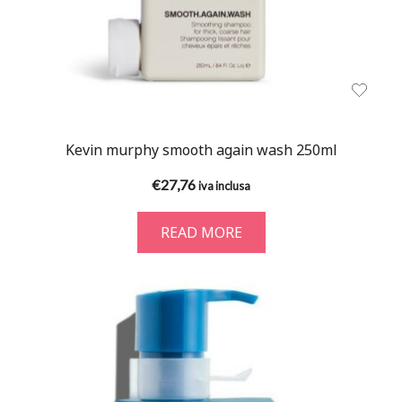
Kevin murphy smooth again wash 250ml
€
27,76
iva inclusa
READ MORE