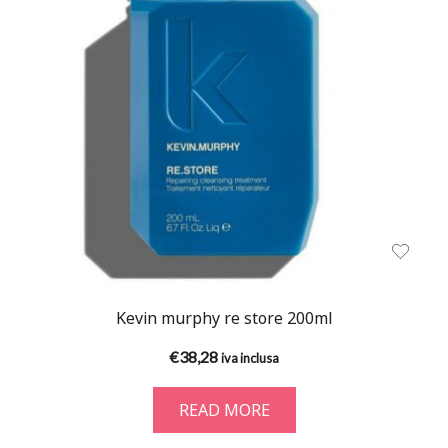
Kevin murphy re store 200ml
€
38,28
iva inclusa
READ MORE