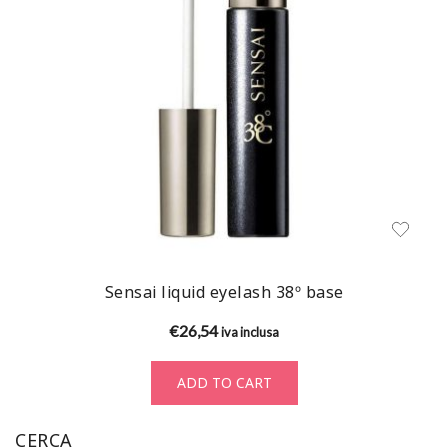
Sensai liquid eyelash 38º base
€
26,54
iva inclusa
ADD TO CART
CERCA