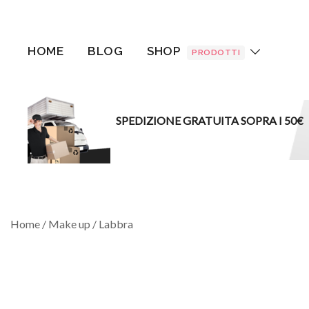
Vai
al
contenuto
HOME
BLOG
SHOP
PRODOTTI
SPEDIZIONE GRATUITA SOPRA I 50€
Home
/
Make up
/
Labbra