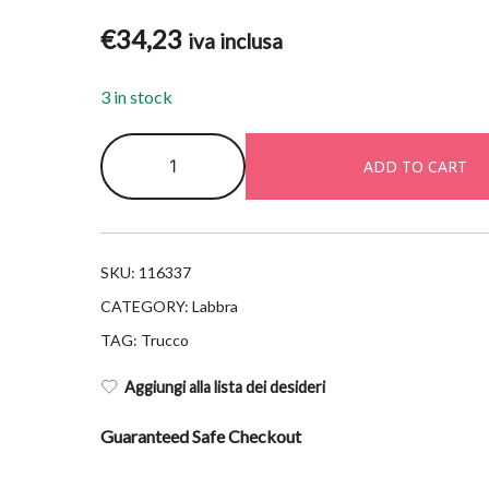
€
34,23
iva inclusa
3 in stock
Lancome
ADD TO CART
l'absolu
rouge
drama
ink
SKU:
116337
311
CATEGORY:
Labbra
quantity
TAG:
Trucco
Aggiungi alla lista dei desideri
Guaranteed Safe Checkout