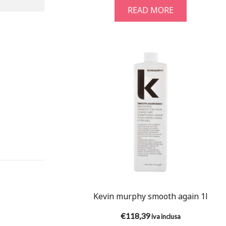
READ MORE
Kevin murphy smooth again 1l
€
118,39
iva inclusa