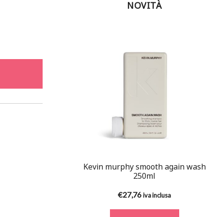
NOVITÀ
Kevin murphy smooth again wash
250ml
€
27,76
iva inclusa