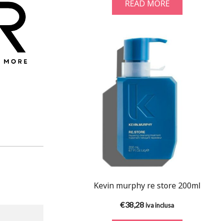
READ MORE
Kevin murphy re store 200ml
€
38,28
iva inclusa