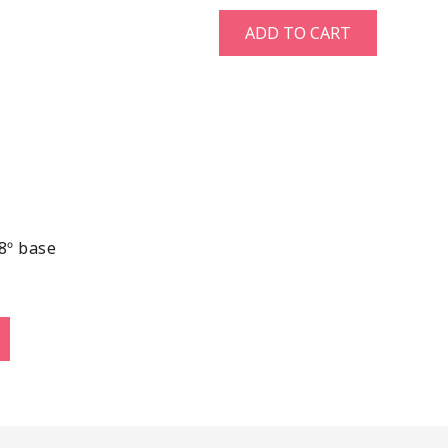
ADD TO CART
38º base