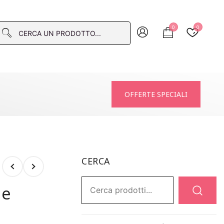
0
0
macia
OFFERTE SPECIALI
CERCA
Ricerca:
ge