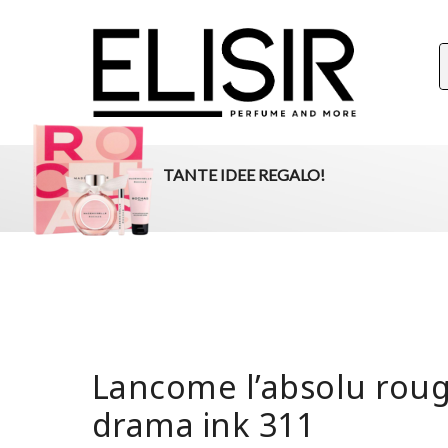
ELISIR
La tua destinazione per il beauty, i profumi e la parafar
TANTE IDEE REGALO!
Lancome l’absolu rou
drama ink 311