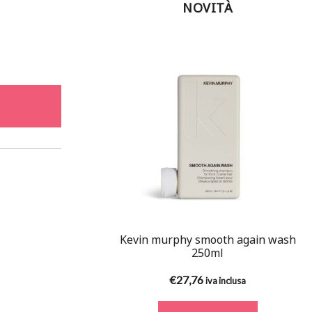
NOVITÀ
Kevin murphy smooth again wash
250ml
€
27,76
iva inclusa