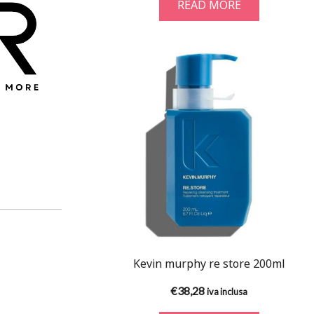
READ MORE
Kevin murphy re store 200ml
€
38,28
iva inclusa