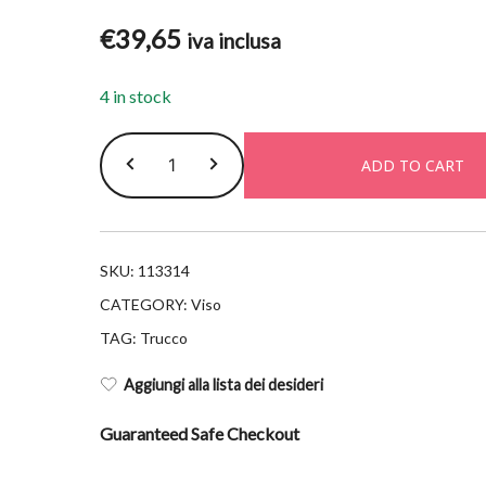
€
39,65
iva inclusa
4 in stock
Lancome
ADD TO CART
teint
idole
ultra
wear
SKU:
113314
stick
CATEGORY:
Viso
330
TAG:
Trucco
quantity
Aggiungi alla lista dei desideri
Guaranteed Safe Checkout