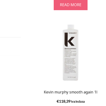
READ MORE
Kevin murphy smooth again 1l
€
118,39
iva inclusa