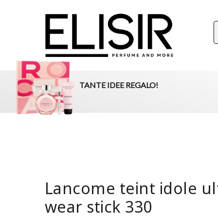
ELISIR
La tua destinazione per il beauty, i profumi e la parafar
TANTE IDEE REGALO!
Lancome teint idole ul
wear stick 330