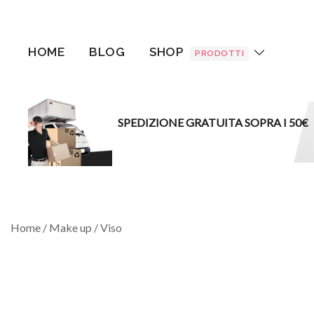
Vai
al
contenuto
HOME
BLOG
SHOP
PRODOTTI
SPEDIZIONE GRATUITA SOPRA I 50€
Home
/
Make up
/
Viso