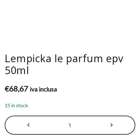
Lempicka le parfum epv
50ml
€
68,67
iva inclusa
15 in stock
Lempicka
le
parfum