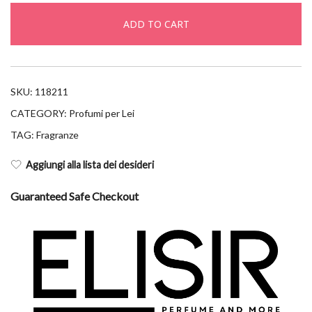
epv
ADD TO CART
50ml
quantity
SKU:
118211
CATEGORY:
Profumi per Lei
TAG:
Fragranze
Aggiungi alla lista dei desideri
Guaranteed Safe Checkout