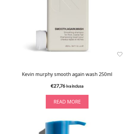
Kevin murphy smooth again wash 250ml
€
27,76
iva inclusa
READ MORE