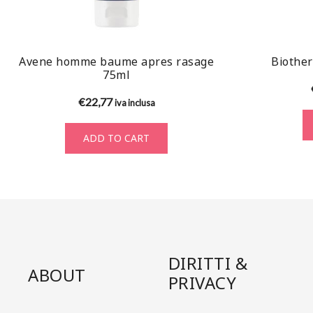
Avene homme baume apres rasage
Biothe
75ml
€
22,77
iva inclusa
ADD TO CART
DIRITTI &
ABOUT
PRIVACY