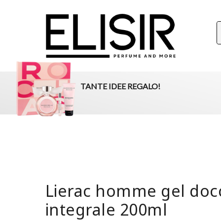
ELISIR
La tua destinazione per il beauty, i profumi e la parafar
TANTE IDEE REGALO!
Lierac homme gel doc
integrale 200ml