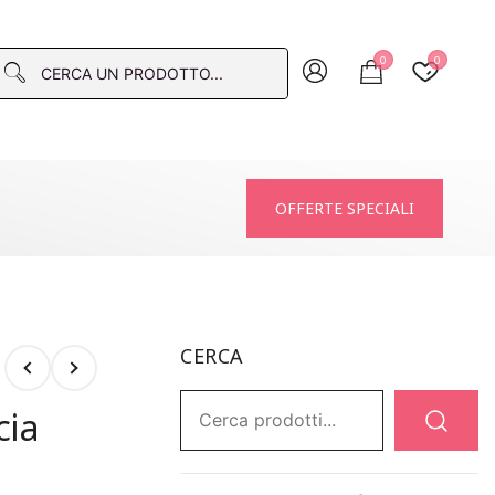
0
0
macia
OFFERTE SPECIALI
CERCA
Ricerca:
cia