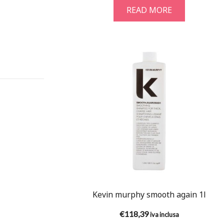
READ MORE
Kevin murphy smooth again 1l
€
118,39
iva inclusa