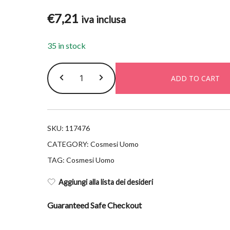
€
7,21
iva inclusa
35 in stock
Lierac
ADD TO CART
homme
gel
doccia
integrale
SKU:
117476
200ml
CATEGORY:
Cosmesi Uomo
quantity
TAG:
Cosmesi Uomo
Aggiungi alla lista dei desideri
Guaranteed Safe Checkout