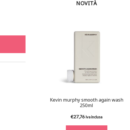
NOVITÀ
Kevin murphy smooth again wash
250ml
€
27,76
iva inclusa