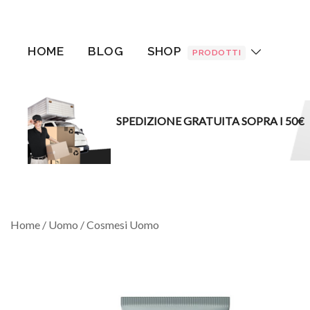
Vai
al
contenuto
HOME
BLOG
SHOP
PRODOTTI
SPEDIZIONE GRATUITA SOPRA I 50€
Home
/
Uomo
/
Cosmesi Uomo