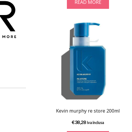
READ MORE
Kevin murphy re store 200ml
€
38,28
iva inclusa