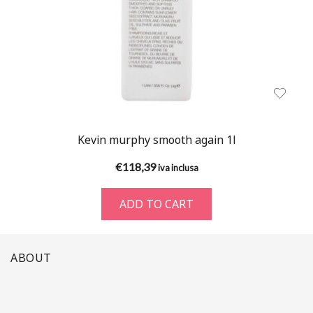
Kevin murphy smooth again 1l
€
118,39
iva inclusa
ADD TO CART
ABOUT