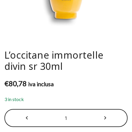
L’occitane immortelle
divin sr 30ml
€
80,78
iva inclusa
3 in stock
L'occitane
immortelle
divin