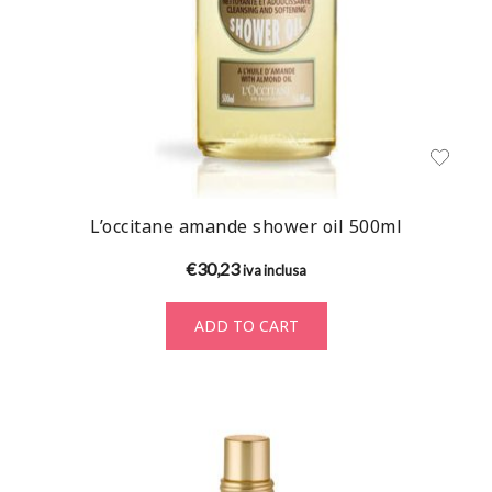
L’occitane amande shower oil 500ml
€
30,23
iva inclusa
ADD TO CART