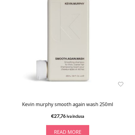
Kevin murphy smooth again wash 250ml
€
27,76
iva inclusa
READ MORE