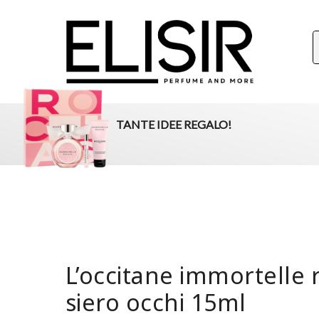
ELISIR
La tua destinazione per il beauty, i profumi e la parafar
TANTE IDEE REGALO!
L’occitane immortelle 
siero occhi 15ml