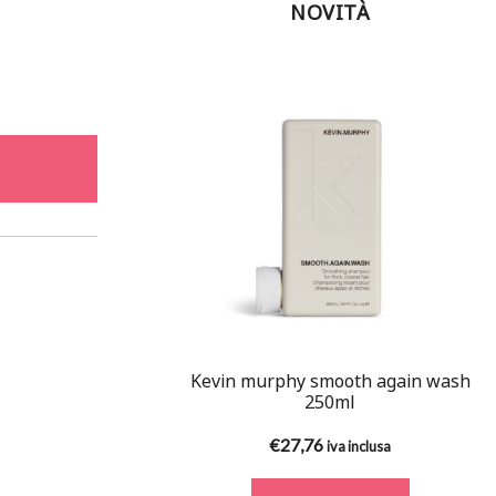
NOVITÀ
Kevin murphy smooth again wash
250ml
€
27,76
iva inclusa