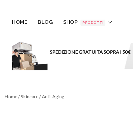
Vai
al
contenuto
HOME
BLOG
SHOP
PRODOTTI
SPEDIZIONE GRATUITA SOPRA I 50€
Home
/
Skincare
/
Anti-Aging