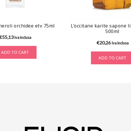
 neroli orchidee etv 75ml
L’occitane karite sapone l
500ml
€
55,13
iva inclusa
€
20,26
iva inclusa
ADD TO CART
ADD TO CART