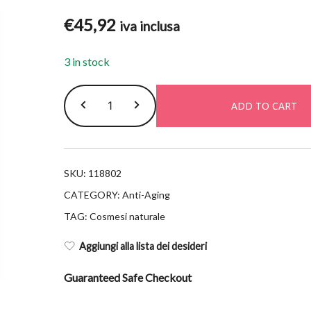
€
45,92
iva inclusa
3 in stock
L'occitane
ADD TO CART
immortelle
reset
siero
occhi
SKU:
118802
15ml
CATEGORY:
Anti-Aging
quantity
TAG:
Cosmesi naturale
Aggiungi alla lista dei desideri
Guaranteed Safe Checkout