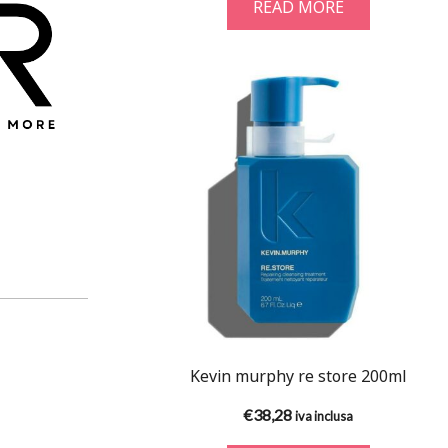
READ MORE
Kevin murphy re store 200ml
€
38,28
iva inclusa