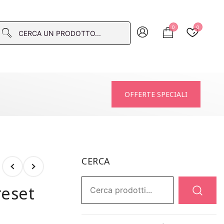
0
0
macia
OFFERTE SPECIALI
CERCA
Ricerca:
reset