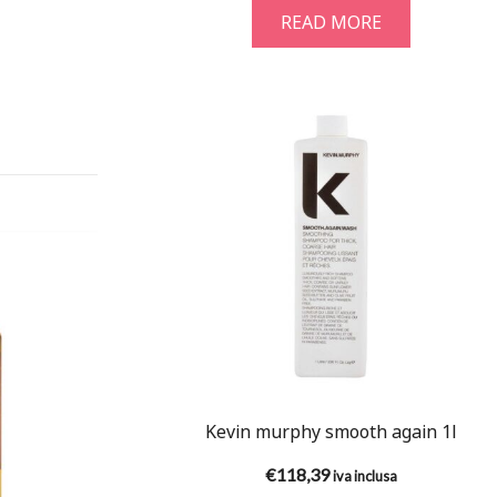
READ MORE
Kevin murphy smooth again 1l
€
118,39
iva inclusa