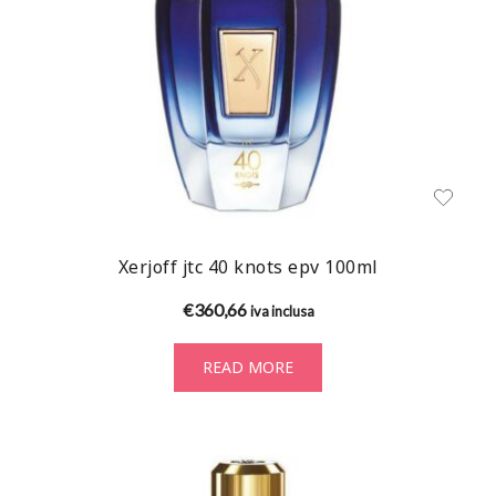
Xerjoff jtc 40 knots epv 100ml
€
360,66
iva inclusa
READ MORE