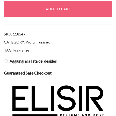
epv
ADD TO CART
120ml
quantity
SKU:
118547
CATEGORY:
Profumi unisex
TAG:
Fragranze
Aggiungi alla lista dei desideri
Guaranteed Safe Checkout