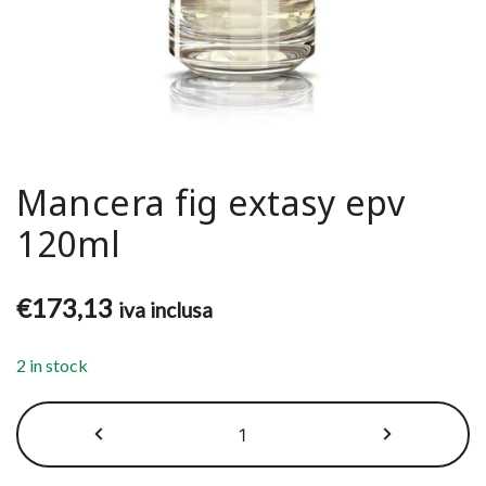
Mancera fig extasy epv
120ml
€
173,13
iva inclusa
2 in stock
Mancera
fig
extasy