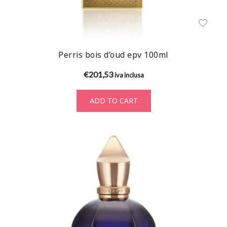
Perris bois d’oud epv 100ml
€
201,53
iva inclusa
ADD TO CART