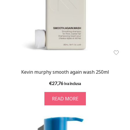
Kevin murphy smooth again wash 250ml
€
27,76
iva inclusa
READ MORE