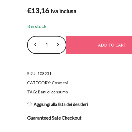
€
13,16
iva inclusa
3 in stock
Melvita
ADD TO CART
struccante
bifase
occhi
100ml
SKU:
108231
quantity
CATEGORY:
Cosmesi
TAG:
Beni di consumo
Aggiungi alla lista dei desideri
Guaranteed Safe Checkout