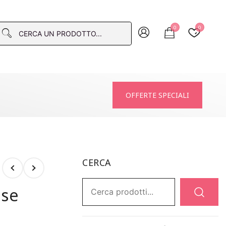
0
0
macia
OFFERTE SPECIALI
CERCA
Ricerca:
ase