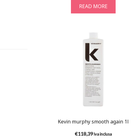
READ MORE
Kevin murphy smooth again 1l
€
118,39
iva inclusa