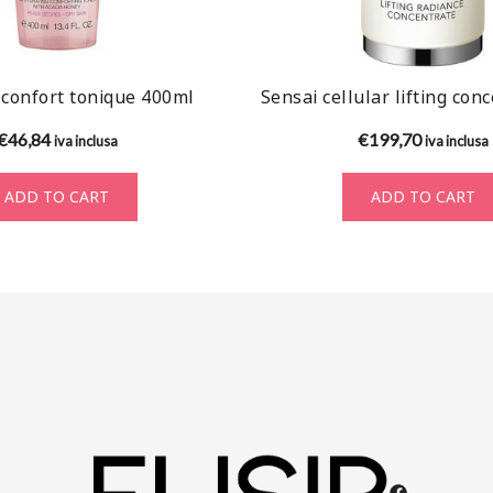
confort tonique 400ml
Sensai cellular lifting con
€
46,84
€
199,70
iva inclusa
iva inclusa
ADD TO CART
ADD TO CART