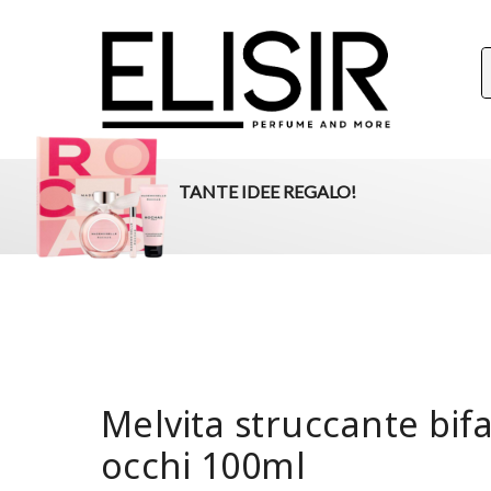
ELISIR
La tua destinazione per il beauty, i profumi e la parafar
TANTE IDEE REGALO!
Melvita struccante bif
occhi 100ml