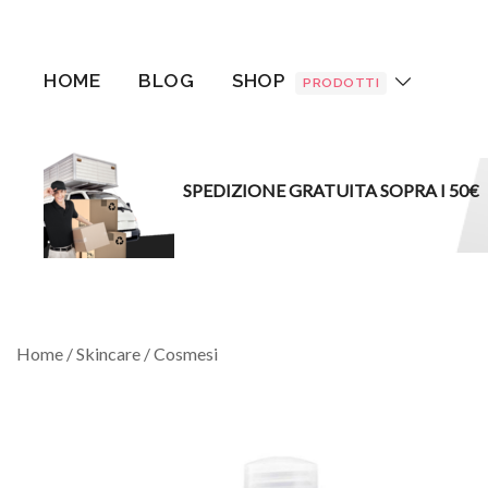
Vai
al
contenuto
HOME
BLOG
SHOP
PRODOTTI
SPEDIZIONE GRATUITA SOPRA I 50€
Home
/
Skincare
/
Cosmesi