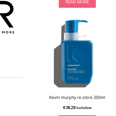
READ MORE
Kevin murphy re store 200ml
€
38,28
iva inclusa