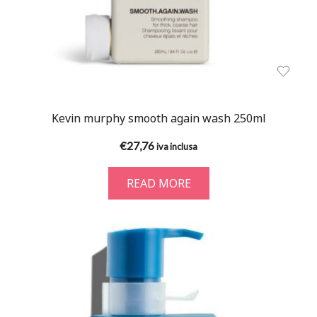
Kevin murphy smooth again wash 250ml
€
27,76
iva inclusa
READ MORE