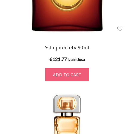
Ysl opium etv 90ml
€
121,77
iva inclusa
ADD TO CART