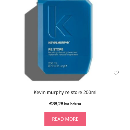
Kevin murphy re store 200ml
€
38,28
iva inclusa
READ MORE