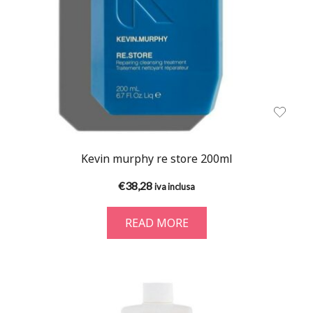
Kevin murphy re store 200ml
€
38,28
iva inclusa
READ MORE