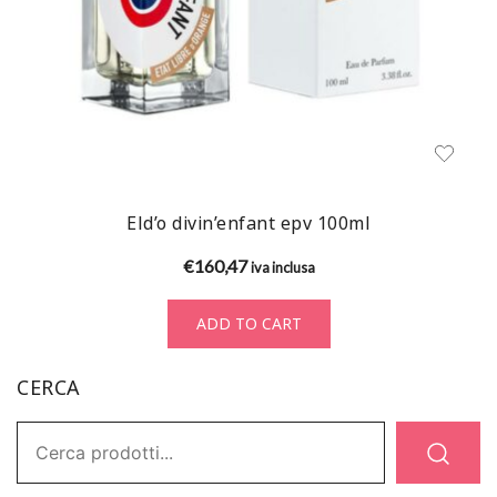
Eld’o divin’enfant epv 100ml
€
160,47
iva inclusa
ADD TO CART
CERCA
Ricerca: