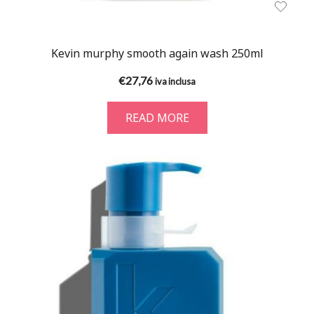
Kevin murphy smooth again wash 250ml
€
27,76
iva inclusa
READ MORE