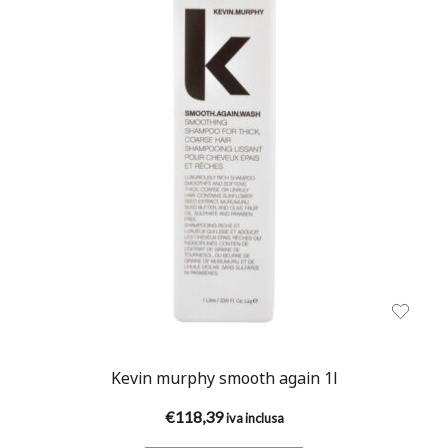
Kevin murphy smooth again 1l
€
118,39
iva inclusa