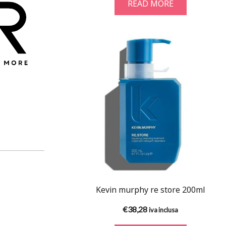
READ MORE
Kevin murphy re store 200ml
€
38,28
iva inclusa