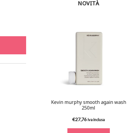
NOVITÀ
Kevin murphy smooth again wash
250ml
€
27,76
iva inclusa