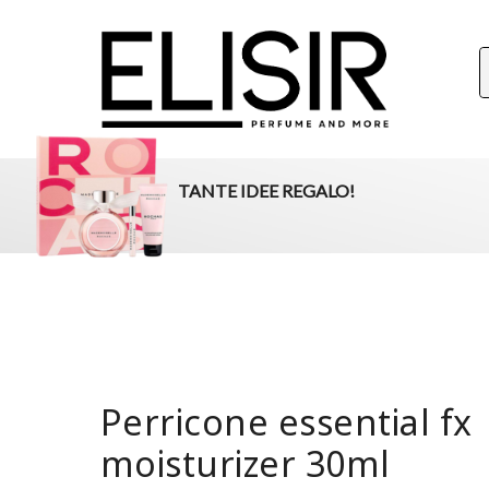
ELISIR
La tua destinazione per il beauty, i profumi e la parafar
TANTE IDEE REGALO!
Perricone essential fx
moisturizer 30ml