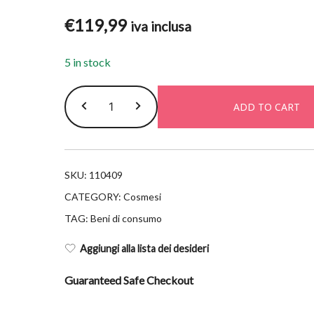
€
119,99
iva inclusa
5 in stock
Perricone
ADD TO CART
essential
fx
moisturizer
30ml
SKU:
110409
quantity
CATEGORY:
Cosmesi
TAG:
Beni di consumo
Aggiungi alla lista dei desideri
Guaranteed Safe Checkout