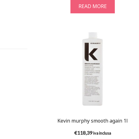
READ MORE
Kevin murphy smooth again 1l
€
118,39
iva inclusa