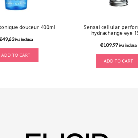
tonique douceur 400ml
Sensai cellular perfo
hydrachange eye 1
€
49,63
iva inclusa
€
109,97
iva inclusa
ADD TO CART
ADD TO CART