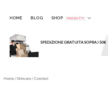
Vai
al
contenuto
HOME
BLOG
SHOP
PRODOTTI
SPEDIZIONE GRATUITA SOPRA I 50€
Home
/
Skincare
/
Cosmesi