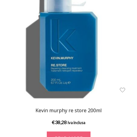
Kevin murphy re store 200ml
€
38,28
iva inclusa