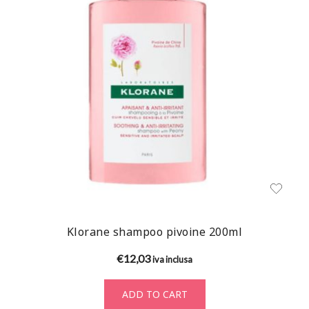
Klorane shampoo pivoine 200ml
€
12,03
iva inclusa
ADD TO CART