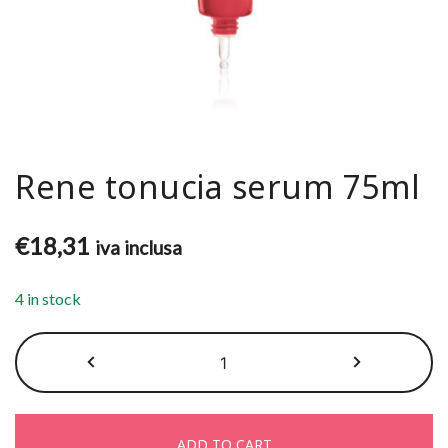
Rene tonucia serum 75ml
€
18,31
iva inclusa
4 in stock
Rene
tonucia
serum
75ml
ADD TO CART