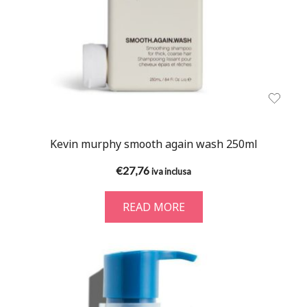
Kevin murphy smooth again wash 250ml
€
27,76
iva inclusa
READ MORE