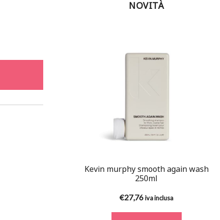
NOVITÀ
Kevin murphy smooth again wash
250ml
€
27,76
iva inclusa