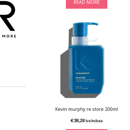
READ MORE
Kevin murphy re store 200ml
€
38,28
iva inclusa