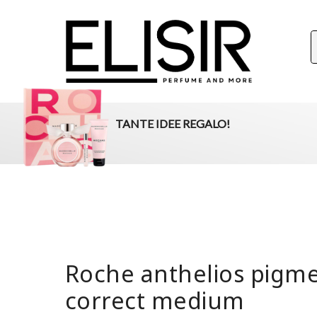
ELISIR
La tua destinazione per il beauty, i profumi e la parafar
TANTE IDEE REGALO!
Roche anthelios pigm
correct medium