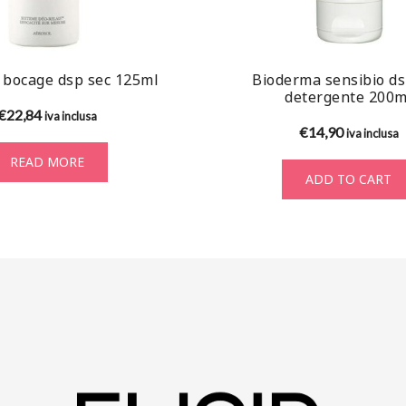
bocage dsp sec 125ml
Bioderma sensibio ds
detergente 200m
€
22,84
iva inclusa
€
14,90
iva inclusa
READ MORE
ADD TO CART