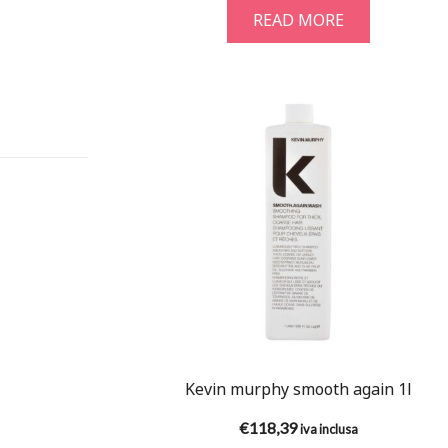
READ MORE
Kevin murphy smooth again 1l
€
118,39
iva inclusa