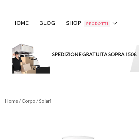
Vai
al
contenuto
HOME
BLOG
SHOP
PRODOTTI
SPEDIZIONE GRATUITA SOPRA I 50€
Home
/
Corpo
/
Solari