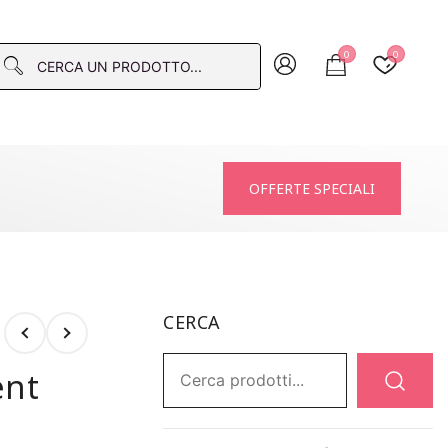
0
0
macia
OFFERTE SPECIALI
CERCA
Ricerca:
ent