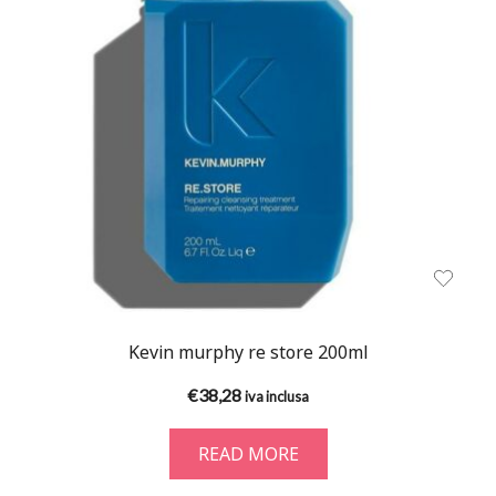
Kevin murphy re store 200ml
€
38,28
iva inclusa
READ MORE