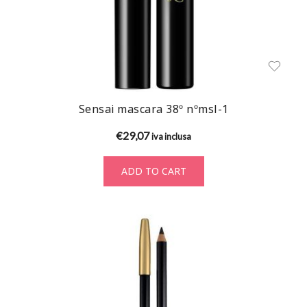
Sensai mascara 38º nºmsl-1
€
29,07
iva inclusa
ADD TO CART