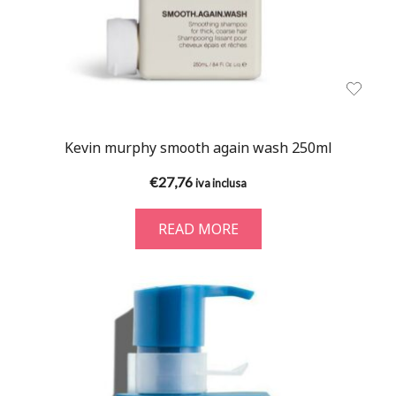
Kevin murphy smooth again wash 250ml
€
27,76
iva inclusa
READ MORE