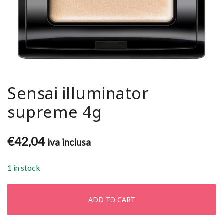
Sensai illuminator
supreme 4g
€
42,04
iva inclusa
1 in stock
ADD TO CART