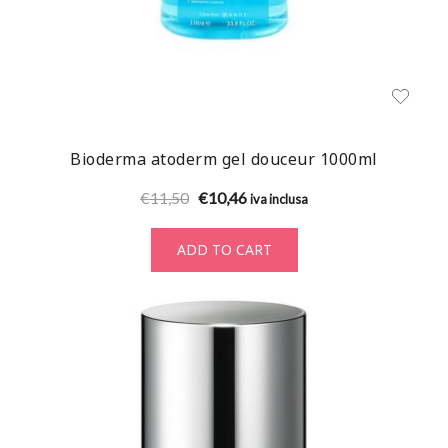
Bioderma atoderm gel douceur 1000ml
Original
Current
€
11,50
€
10,46
iva inclusa
price
price
was:
is:
ADD TO CART
€11,50.
€10,46.