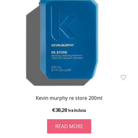
Kevin murphy re store 200ml
€
38,28
iva inclusa
READ MORE