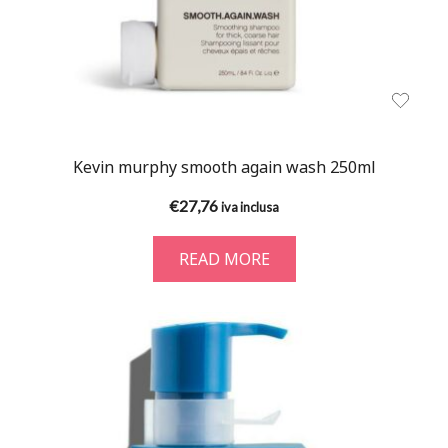
Kevin murphy smooth again wash 250ml
€
27,76
iva inclusa
READ MORE