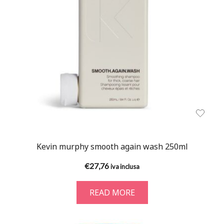
Kevin murphy smooth again wash 250ml
€
27,76
iva inclusa
READ MORE