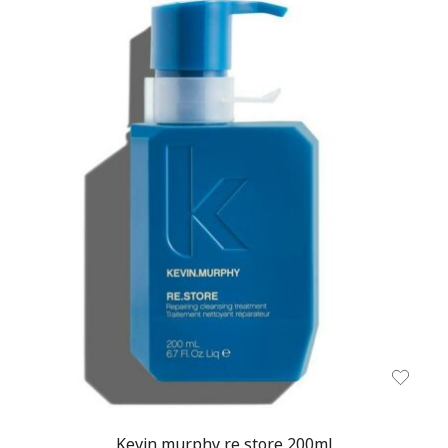
Kevin murphy re store 200ml