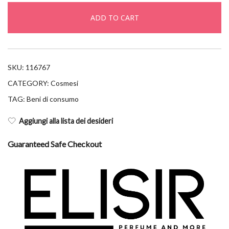
treatment
ADD TO CART
20ml+15ml
quantity
SKU:
116767
CATEGORY:
Cosmesi
TAG:
Beni di consumo
Aggiungi alla lista dei desideri
Guaranteed Safe Checkout