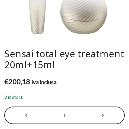
Sensai total eye treatment
20ml+15ml
€
200,18
iva inclusa
2 in stock
Sensai
total
eye