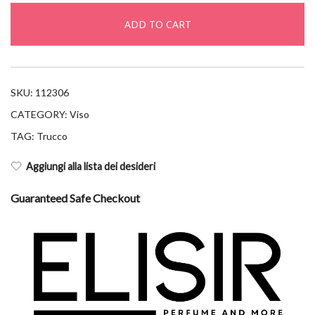
radiant
ADD TO CART
lift
340
quantity
SKU:
112306
CATEGORY:
Viso
TAG:
Trucco
Aggiungi alla lista dei desideri
Guaranteed Safe Checkout