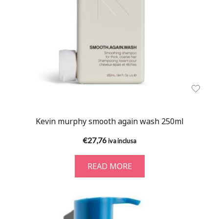
Kevin murphy smooth again wash 250ml
€
27,76
iva inclusa
READ MORE