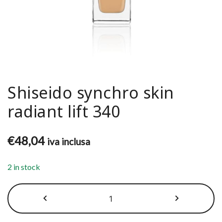
Shiseido synchro skin
radiant lift 340
€
48,04
iva inclusa
2 in stock
Shiseido
synchro
skin