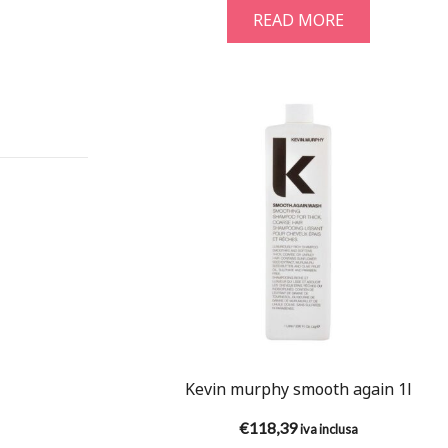
READ MORE
Kevin murphy smooth again 1l
€
118,39
iva inclusa