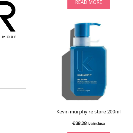
READ MORE
Kevin murphy re store 200ml
€
38,28
iva inclusa