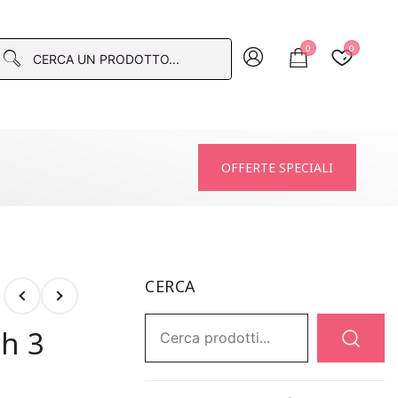
0
0
macia
OFFERTE SPECIALI
CERCA
Ricerca:
ch 3