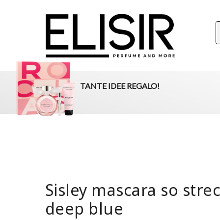
ELISIR
La tua destinazione per il beauty, i profumi e la parafar
TANTE IDEE REGALO!
Sisley mascara so stre
deep blue