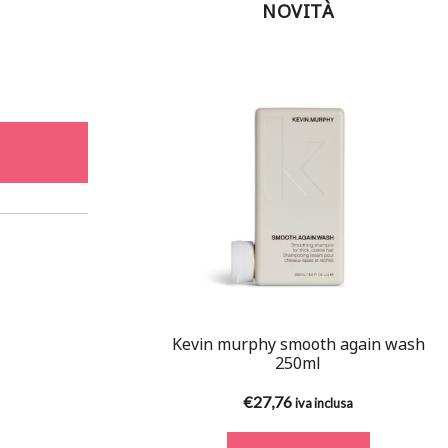
NOVITÀ
Kevin murphy smooth again wash
250ml
€
27,76
iva inclusa