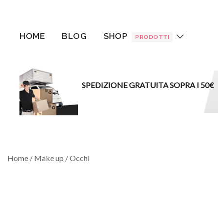
Vai
al
contenuto
HOME
BLOG
SHOP
PRODOTTI
SPEDIZIONE GRATUITA SOPRA I 50€
Home
/
Make up
/
Occhi