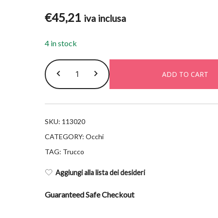
€
45,21
iva inclusa
4 in stock
Sisley
ADD TO CART
mascara
so
strech
3
SKU:
113020
deep
CATEGORY:
Occhi
blue
TAG:
Trucco
quantity
Aggiungi alla lista dei desideri
Guaranteed Safe Checkout