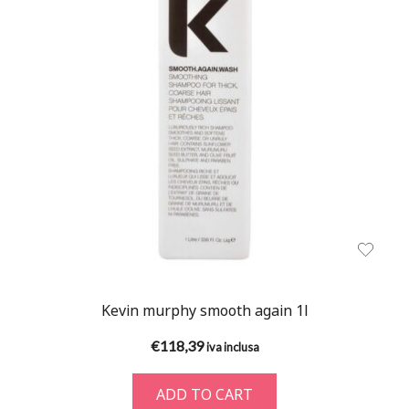
Kevin murphy smooth again 1l
€
118,39
iva inclusa
ADD TO CART