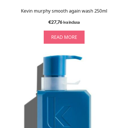
Kevin murphy smooth again wash 250ml
€
27,76
iva inclusa
READ MORE