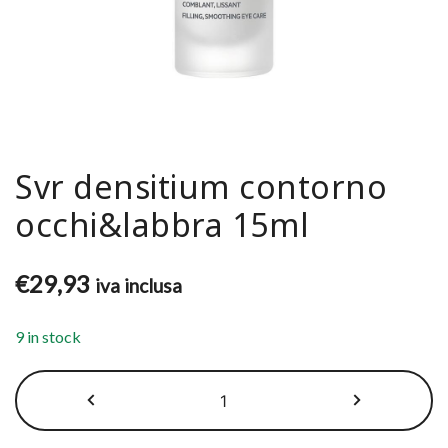
Svr densitium contorno
occhi&labbra 15ml
€
29,93
iva inclusa
9 in stock
Svr
densitium
contorno