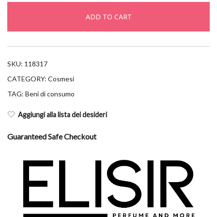
occhi&labbra
ADD TO CART
15ml
quantity
SKU:
118317
CATEGORY:
Cosmesi
TAG:
Beni di consumo
Aggiungi alla lista dei desideri
Guaranteed Safe Checkout