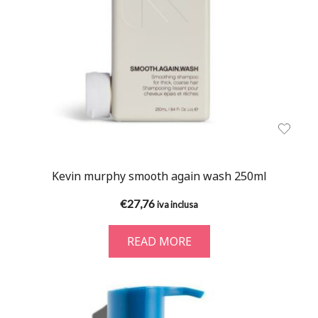
Kevin murphy smooth again wash 250ml
€
27,76
iva inclusa
READ MORE