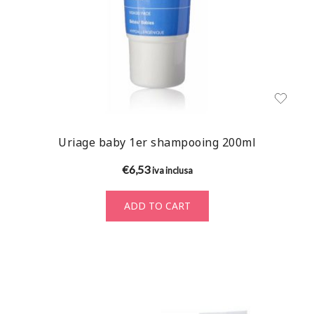
Uriage baby 1er shampooing 200ml
€
6,53
iva inclusa
ADD TO CART