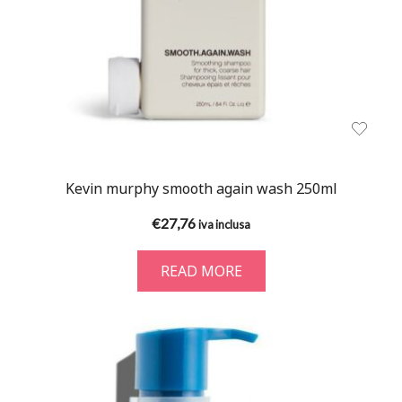
Kevin murphy smooth again wash 250ml
€
27,76
iva inclusa
READ MORE