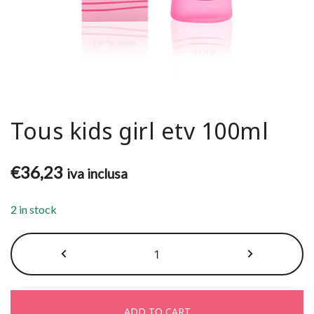
Tous kids girl etv 100ml
€
36,23
iva inclusa
2 in stock
Tous
kids
girl
etv
ADD TO CART