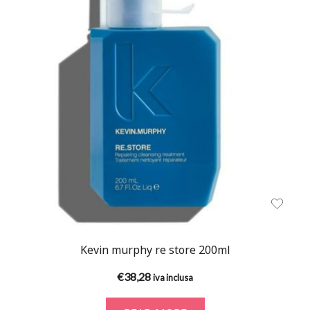
Kevin murphy re store 200ml
€
38,28
iva inclusa