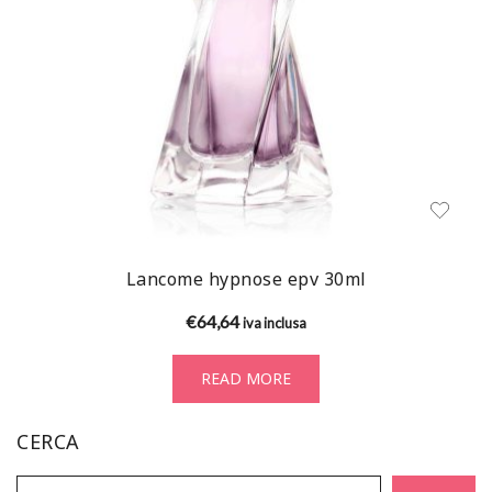
Lancome hypnose epv 30ml
€
64,64
iva inclusa
READ MORE
CERCA
Ricerca: