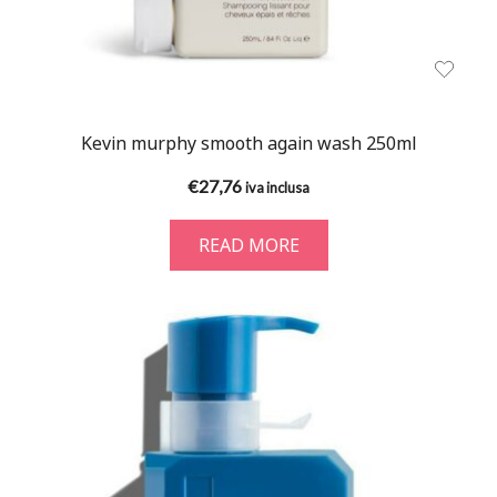
Kevin murphy smooth again wash 250ml
€
27,76
iva inclusa
READ MORE