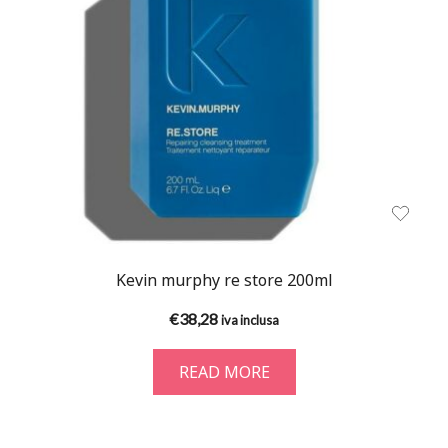
Kevin murphy re store 200ml
€
38,28
iva inclusa
READ MORE