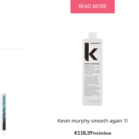
READ MORE
Kevin murphy smooth again 1l
€
118,39
iva inclusa