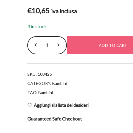
€
10,65
iva inclusa
3 in stock
Uriage
ADD TO CART
baby
1er
olio
lavant
SKU:
108425
calm
CATEGORY:
Bambini
500ml
TAG:
Bambini
quantity
Aggiungi alla lista dei desideri
Guaranteed Safe Checkout