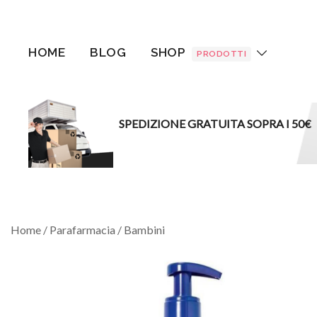
Vai
al
contenuto
HOME
BLOG
SHOP
PRODOTTI
SPEDIZIONE GRATUITA SOPRA I 50€
Home
/
Parafarmacia
/
Bambini