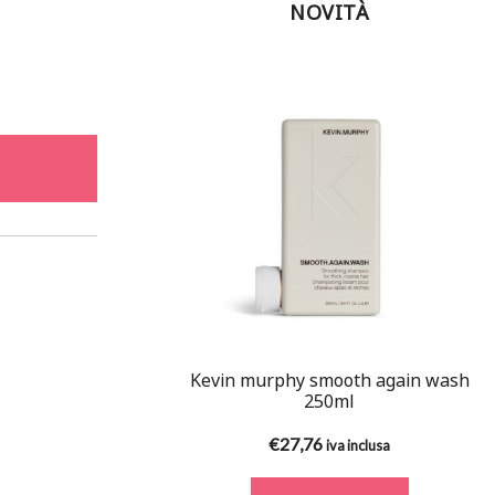
NOVITÀ
Kevin murphy smooth again wash
250ml
€
27,76
iva inclusa