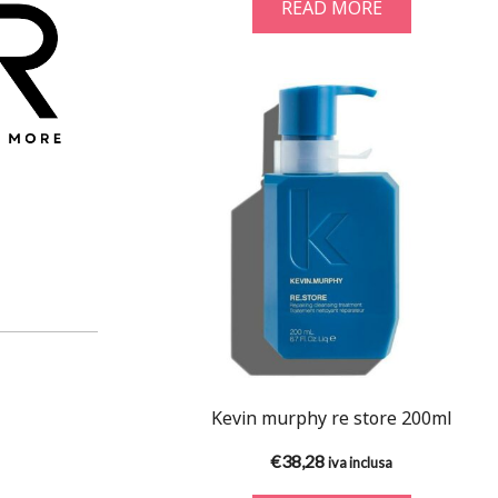
READ MORE
Kevin murphy re store 200ml
€
38,28
iva inclusa