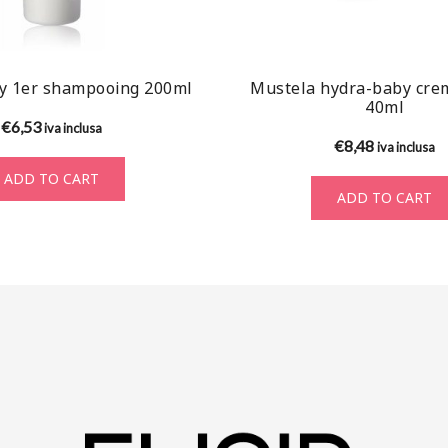
y 1er shampooing 200ml
Mustela hydra-baby cre
40ml
€
6,53
iva inclusa
€
8,48
iva inclusa
ADD TO CART
ADD TO CART