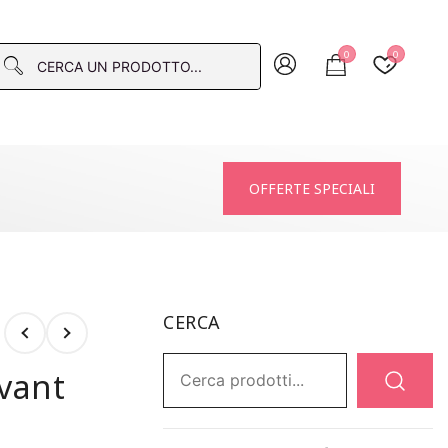
0
0
macia
OFFERTE SPECIALI
CERCA
Ricerca:
avant