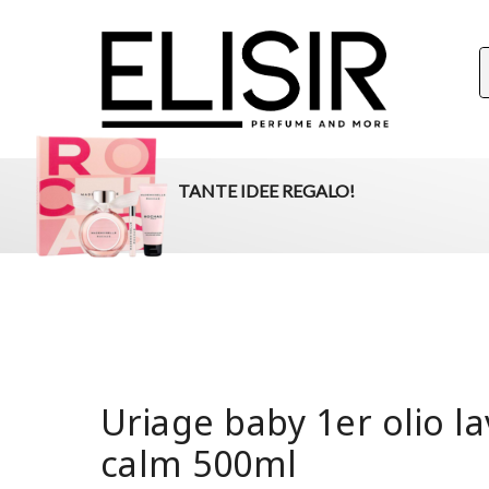
ELISIR
La tua destinazione per il beauty, i profumi e la parafar
TANTE IDEE REGALO!
Uriage baby 1er olio l
calm 500ml