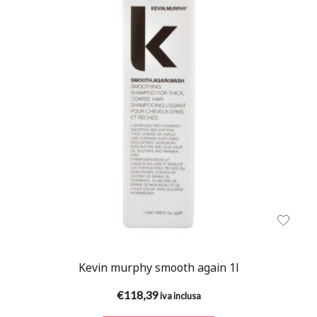
Kevin murphy smooth again 1l
€
118,39
iva inclusa