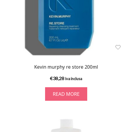
Kevin murphy re store 200ml
€
38,28
iva inclusa
READ MORE