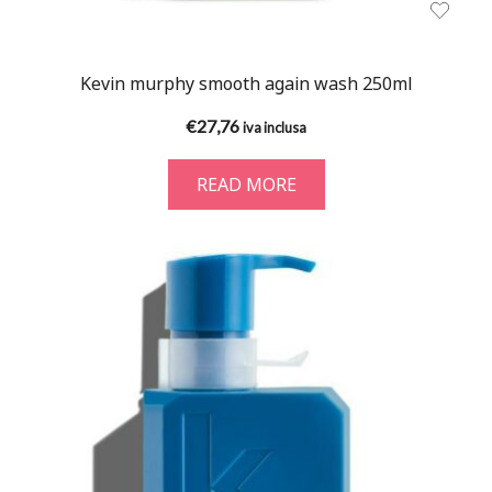
Kevin murphy smooth again wash 250ml
€
27,76
iva inclusa
READ MORE