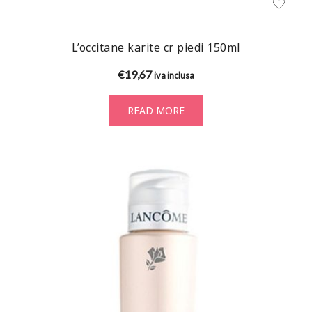
L’occitane karite cr piedi 150ml
€
19,67
iva inclusa
READ MORE