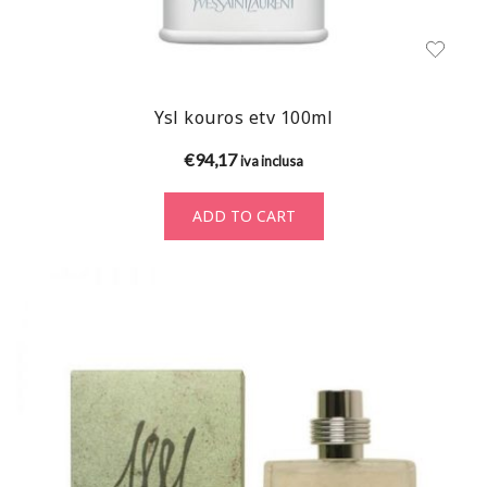
Ysl kouros etv 100ml
€
94,17
iva inclusa
ADD TO CART