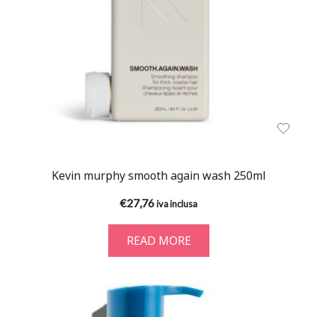
Kevin murphy smooth again wash 250ml
€
27,76
iva inclusa
READ MORE