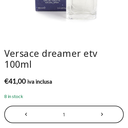
Versace dreamer etv
100ml
€
41,00
iva inclusa
8 in stock
Versace
dreamer
etv