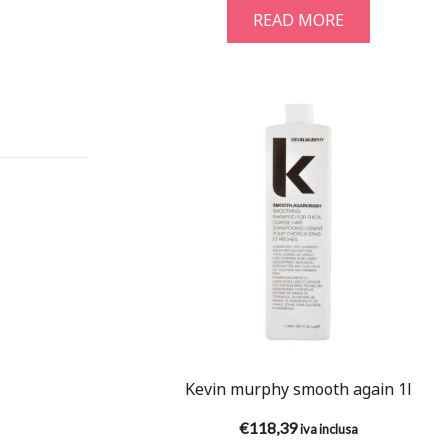
READ MORE
Kevin murphy smooth again 1l
€
118,39
iva inclusa