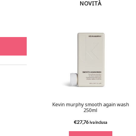
NOVITÀ
Kevin murphy smooth again wash
250ml
€
27,76
iva inclusa