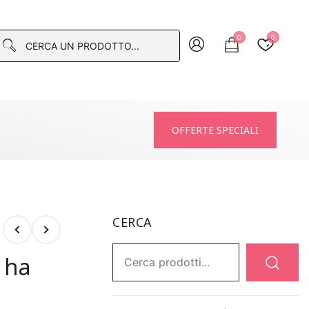
0
0
macia
OFFERTE SPECIALI
CERCA
Ricerca:
 ha