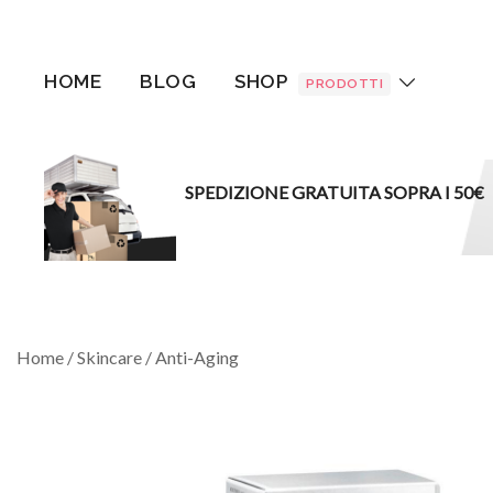
Vai
al
contenuto
HOME
BLOG
SHOP
PRODOTTI
SPEDIZIONE GRATUITA SOPRA I 50€
Home
/
Skincare
/
Anti-Aging