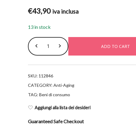
€
43,90
iva inclusa
13 in stock
Vichy
ADD TO CART
liftactiv
supreme
ha
epi
SKU:
112846
sr
CATEGORY:
Anti-Aging
30ml
TAG:
Beni di consumo
quantity
Aggiungi alla lista dei desideri
Guaranteed Safe Checkout