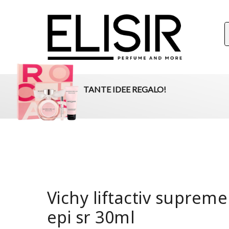
ELISIR
La tua destinazione per il beauty, i profumi e la parafar
TANTE IDEE REGALO!
Vichy liftactiv supreme
epi sr 30ml