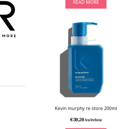
READ MORE
Kevin murphy re store 200ml
€
38,28
iva inclusa