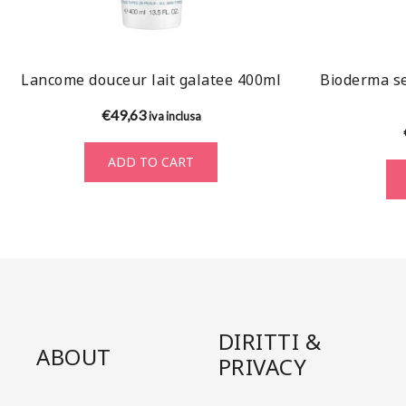
Lancome douceur lait galatee 400ml
Bioderma se
€
49,63
iva inclusa
ADD TO CART
DIRITTI &
ABOUT
PRIVACY